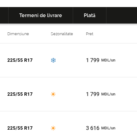
Termeni de livrare
Plată
Dimensiune
Sezonalitate
Pret
1 799
225/55 R17
MDL/un
1 799
225/55 R17
MDL/un
3 616
225/55 R17
MDL/un