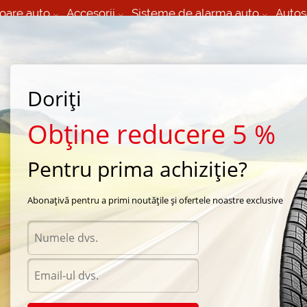
oare auto
Accesorii
Sisteme de alarma auto
Autos
60 066 000
+373 60 608 000
izare Mobila 24/7 non
Service auto in Chisinau
 toate regiunile
(L-V) 9:00 - 19:00
Doriți
(Sî) 09:00-19:00
Strada Calea Basarabiei 44
Obține reducere 5 %
Pentru prima achiziție?
de vara Bridgestone
/
Potenza S001
/
Bridgestone Potenza S001 225/55 R17 101W
Abonațivă pentru a primi noutățile și ofertele noastre exclusive
Anvel