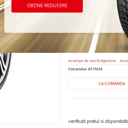
Bridg
OBȚINE REDUCERE
Poten
225/5
Anvelope de vara Bridgestone
Anve
Cod produs: AT-75635
LA COMANDA
verificati pretul si disponibil