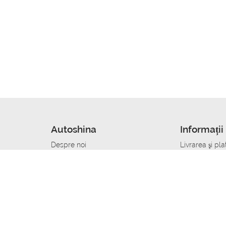
Autoshina
Informații 
Despre noi
Livrarea şi pla
Noutati
Сumpăra in cr
r
Cariera
Anvelope dup
Contacte
Toate dimensi
accident
Condiții de returnare
Livrare anvelo
care
Politica de confidențialitate
Bine sa stii
ibil
A deveni furnizor de anvelope
Program de loi
Vopsitor Auto Job
Manager Achiz