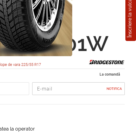
Înscriere la vulcanizare
estone
za S001
5 R17 101W
lope de vara 225/55 R17
La comandă
NOTIFICA
itatea la operator