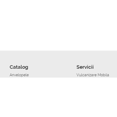
Catalog
Servicii
Anvelopele
Vulcanizare Mobila
Jante
Stocare anvelope
Uleiuri de motor
Schimbarea anvelopelo
Acumulatoare auto
Taierea benzii de rulare
Accesorii
Ajutor tehnic in caz de 
Sisteme de alarma auto
Asistenta tehnica la blo
Alimentarea cu combust
Pornirea acumulatorului