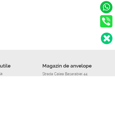
utile
Magazin de anvelope
ta
Strada Calea Basarabiei 44
edit
Service auto in Chisinau
a automobil
unile anvelopelor
Strada Calea Basarabiei 44
pelor în orașe
alitate
Aplicația Autoshina de pe telefon
itii Piese Auto Job