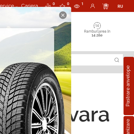
0
0
1
ervice
Cariera
RU
Rambursarea în
14 zile
Pastrare anvelope
ope de vara