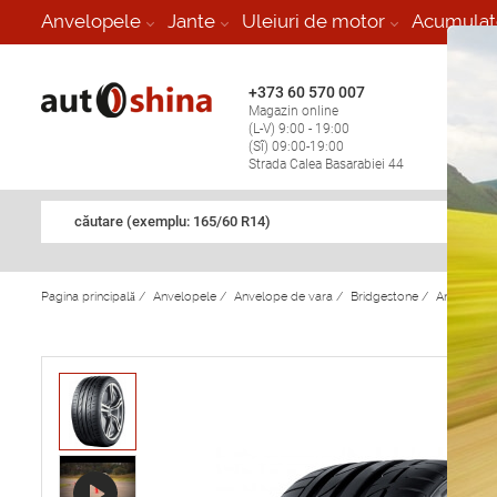
-
Anvelopele
Jante
Uleiuri de motor
Acumulat
+373 60 570 007
+373 
Magazin online
Vulcan
(L-V) 9:00 - 19:00
stop în
(Sî) 09:00-19:00
Strada Calea Basarabiei 44
căutare (exemplu: 165/60 R14)
Pagina principală
/
Anvelopele
/
Anvelope de vara
/
Bridgestone
/
Anvelope 