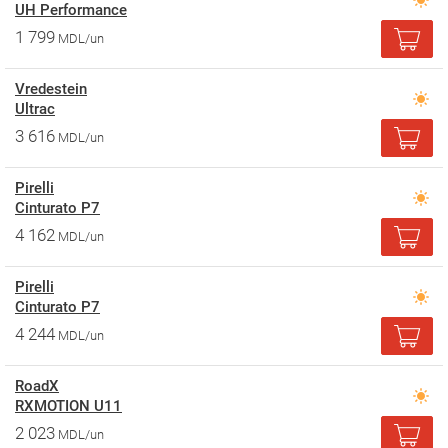
UH Performance
1 799
MDL/un
Vredestein
Ultrac
3 616
MDL/un
Pirelli
Cinturato P7
4 162
MDL/un
Pirelli
Cinturato P7
4 244
MDL/un
RoadX
RXMOTION U11
2 023
MDL/un