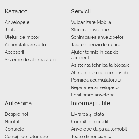
Каталог
Servicii
Anvelopele
Vulcanizare Mobila
Jante
Stocare anvelope
Uleiuri de motor
Schimbarea anvelopelor
Acumulatoare auto
Taierea benzii de rulare
Accesorii
Ajutor tehnic in caz de
accident
Sisteme de alarma auto
Asistenta tehnica la blocare
Alimentarea cu combustibil
Pornirea acumulatorului
Repararea anvelopelor
Echilibrare anvelope
Autoshina
Informații utile
Despre noi
Livrarea şi plata
Noutati
Сumpăra in credit
Contacte
Anvelope dupa automobil
Condiții de returnare
Toate dimensiunile