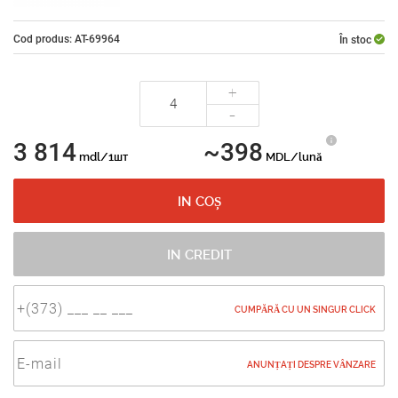
Cod produs: AT-69964
În stoc
+
-
3 814
~398
mdl/1шт
MDL/lună
IN COȘ
IN CREDIT
CUMPĂRĂ CU UN SINGUR CLICK
ANUNȚAȚI DESPRE VÂNZARE