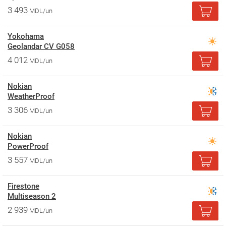
3 493
MDL/un
Yokohama
Geolandar CV G058
4 012
MDL/un
Nokian
WeatherProof
3 306
MDL/un
Nokian
PowerProof
3 557
MDL/un
Firestone
Multiseason 2
2 939
MDL/un