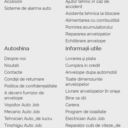
Accesorii
Ajutor tehnic in caz de
accident
Sisteme de alarma auto
Asistenta tehnica la blocare
Alimentarea cu combustibil
Pornirea acumulatorului
Repararea anvelopelor
Echilibrare anvelope
Autoshina
Informații utile
Despre noi
Livrarea şi plata
Noutati
Сumpăra in credit
Contacte
Anvelope dupa automobil
Condiții de returnare
Toate dimensiunile
anvelopelor
Politica de confidențialitate
Livrare anvelopelor în orașe
A deveni furnizor de
anvelope
Bine sa stii
Vopsitor Auto Job
Cariera
Mecanic Auto Job
Program de loialitate
Tehnician Auto_de lucru
Electrician Auto Job
Tinichigiu Auto Job
Reparator cutii de viteze_de