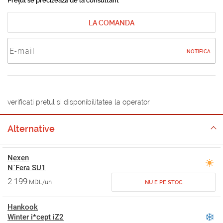
Prețul se precizează de la consultant
LA COMANDA
NOTIFICA
verificati pretul si disponibilitatea la operator
Alternative
Nexen
N`Fera SU1
2 199
MDL/un
NU E PE STOC
Hankook
Winter i*cept iZ2