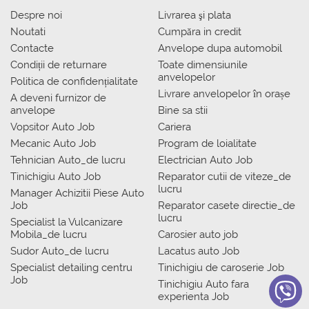
Despre noi
Livrarea şi plata
Noutati
Сumpăra in credit
Contacte
Anvelope dupa automobil
Condiții de returnare
Toate dimensiunile
anvelopelor
Politica de confidențialitate
Livrare anvelopelor în orașe
A deveni furnizor de
anvelope
Bine sa stii
Vopsitor Auto Job
Cariera
Mecanic Auto Job
Program de loialitate
Tehnician Auto_de lucru
Electrician Auto Job
Tinichigiu Auto Job
Reparator cutii de viteze_de
lucru
Manager Achizitii Piese Auto
Job
Reparator casete directie_de
lucru
Specialist la Vulcanizare
Mobila_de lucru
Carosier auto job
Sudor Auto_de lucru
Lacatus auto Job
Specialist detailing centru
Tinichigiu de caroserie Job
Job
Tinichigiu Auto fara
experienta Job