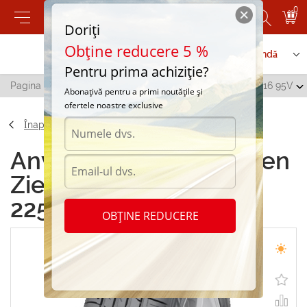
0
Doriți
Obține reducere 5 %
Contactați-ne
Serviciu de comandă
Pentru prima achiziție?
Pagina principală
/
Falken Ziex ZE914 EcoRun 225/55 R16 95V
Abonațivă pentru a primi noutățile și
ofertele noastre exclusive
Înapoi
Anvelope de vara Falken
Ziex ZE914 EcoRun
225/55 R16 95V
OBȚINE REDUCERE