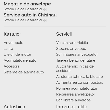
Magazin de anvelope
Strada Calea Basarabiei 44
Service auto in Chisinau
Strada Calea Basarabiei 44
Каталог
Servicii
Anvelopele
Vulcanizare Mobila
Jante
Stocare anvelope
Uleiuri de motor
Schimbarea anvelopelor
Acumulatoare auto
Taierea benzii de rulare
Accesorii
Ajutor tehnic in caz de
accident
Sisteme de alarma auto
Asistenta tehnica la blocare
Alimentarea cu combustibil
Pornirea acumulatorului
Repararea anvelopelor
Echilibrare anvelope
Autoshina
Informații utile