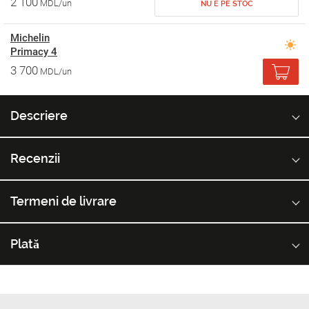
2 100
MDL/un
NU E PE STOC
Michelin
Primacy 4
3 700
MDL/un
Descriere
Recenzii
Termeni de livrare
Plată