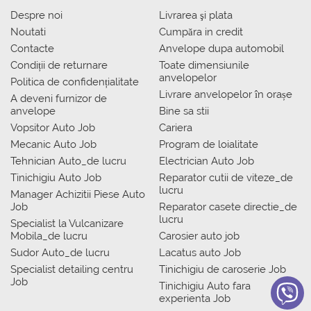
Despre noi
Livrarea şi plata
Noutati
Сumpăra in credit
Contacte
Anvelope dupa automobil
Condiții de returnare
Toate dimensiunile
anvelopelor
Politica de confidențialitate
Livrare anvelopelor în orașe
A deveni furnizor de
anvelope
Bine sa stii
Vopsitor Auto Job
Cariera
Mecanic Auto Job
Program de loialitate
Tehnician Auto_de lucru
Electrician Auto Job
Tinichigiu Auto Job
Reparator cutii de viteze_de
lucru
Manager Achizitii Piese Auto
Job
Reparator casete directie_de
lucru
Specialist la Vulcanizare
Mobila_de lucru
Carosier auto job
Sudor Auto_de lucru
Lacatus auto Job
Specialist detailing centru
Tinichigiu de caroserie Job
Job
Tinichigiu Auto fara
experienta Job