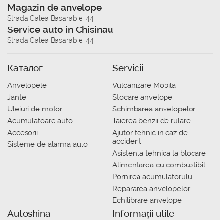
Magazin de anvelope
Strada Calea Basarabiei 44
Service auto in Chisinau
Strada Calea Basarabiei 44
Каталог
Servicii
Anvelopele
Vulcanizare Mobila
Jante
Stocare anvelope
Uleiuri de motor
Schimbarea anvelopelor
Acumulatoare auto
Taierea benzii de rulare
Accesorii
Ajutor tehnic in caz de
accident
Sisteme de alarma auto
Asistenta tehnica la blocare
Alimentarea cu combustibil
Pornirea acumulatorului
Repararea anvelopelor
Echilibrare anvelope
Autoshina
Informații utile