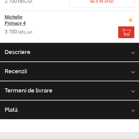
2 100
MDL/un
NU E PE STOC
Michelin
Primacy 4
3 700
MDL/un
Descriere
Recenzii
Termeni de livrare
Plată