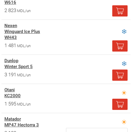
W616
2 823
MDL/un
Nexen
Winguard Ice Plus
WH43
1 481
MDL/un
Dunlop
Winter Sport 5
3 191
MDL/un
Otani
KC2000
1 595
MDL/un
Matador
MP47 Hectorra 3