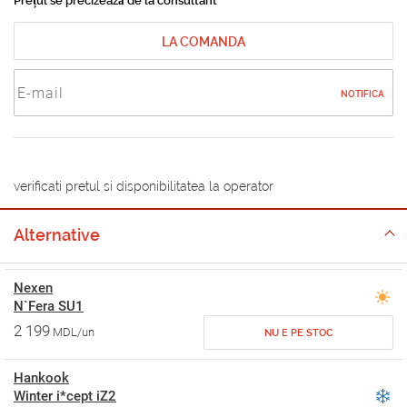
Prețul se precizează de la consultant
LA COMANDA
NOTIFICA
verificati pretul si disponibilitatea la operator
Alternative
Nexen
N`Fera SU1
2 199
MDL/un
NU E PE STOC
Hankook
Winter i*cept iZ2