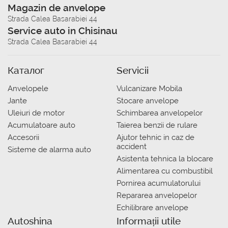
Magazin de anvelope
Strada Calea Basarabiei 44
Service auto in Chisinau
Strada Calea Basarabiei 44
Каталог
Servicii
Anvelopele
Vulcanizare Mobila
Jante
Stocare anvelope
Uleiuri de motor
Schimbarea anvelopelor
Acumulatoare auto
Taierea benzii de rulare
Accesorii
Ajutor tehnic in caz de
accident
Sisteme de alarma auto
Asistenta tehnica la blocare
Alimentarea cu combustibil
Pornirea acumulatorului
Repararea anvelopelor
Echilibrare anvelope
Autoshina
Informații utile