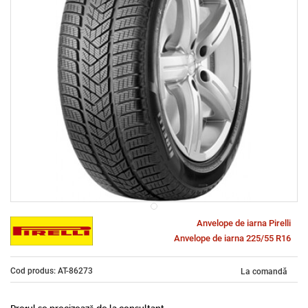
Anvelope de iarna Pirelli
Anvelope de iarna 225/55 R16
Cod produs: AT-86273
La comandă