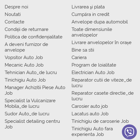
Despre noi
Livrarea şi plata
Noutati
Сumpăra in credit
Contacte
Anvelope dupa automobil
Condiții de returnare
Toate dimensiunile
anvelopelor
Politica de confidențialitate
Livrare anvelopelor în orașe
A deveni furnizor de
anvelope
Bine sa stii
Vopsitor Auto Job
Cariera
Mecanic Auto Job
Program de loialitate
Tehnician Auto_de lucru
Electrician Auto Job
Tinichigiu Auto Job
Reparator cutii de viteze_de
lucru
Manager Achizitii Piese Auto
Job
Reparator casete directie_de
lucru
Specialist la Vulcanizare
Mobila_de lucru
Carosier auto job
Sudor Auto_de lucru
Lacatus auto Job
Specialist detailing centru
Tinichigiu de caroserie Job
Job
Tinichigiu Auto fara
experienta Job