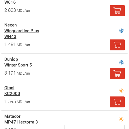
W616
2 823
MDL/un
Nexen
Winguard Ice Plus
WH43
1 481
MDL/un
Dunlop
Winter Sport 5
3 191
MDL/un
Otani
KC2000
1 595
MDL/un
Matador
MP47 Hectorra 3