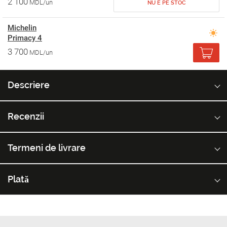
2 100
MDL/un
NU E PE STOC
Michelin
Primacy 4
3 700
MDL/un
Descriere
Recenzii
Termeni de livrare
Plată