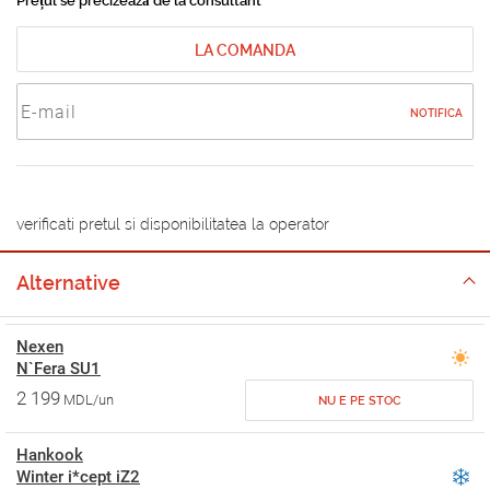
Prețul se precizează de la consultant
LA COMANDA
NOTIFICA
verificati pretul si disponibilitatea la operator
Alternative
Nexen
N`Fera SU1
2 199
MDL/un
NU E PE STOC
Hankook
Winter i*cept iZ2