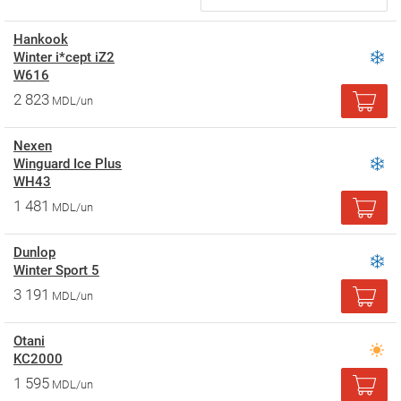
Hankook
Winter i*cept iZ2
W616
2 823
MDL/un
Nexen
Winguard Ice Plus
WH43
1 481
MDL/un
Dunlop
Winter Sport 5
3 191
MDL/un
Otani
KC2000
1 595
MDL/un