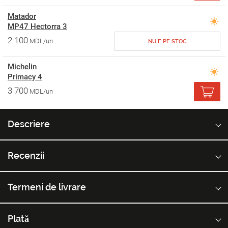
Matador
MP47 Hectorra 3
2 100
MDL/un
NU E PE STOC
Michelin
Primacy 4
3 700
MDL/un
Descriere
Recenzii
Termeni de livrare
Plată