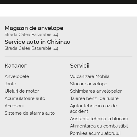
Magazin de anvelope
Strada Calea Basarabiei 44
Service auto in Chisinau
Strada Calea Basarabiei 44
Каталог
Servicii
Anvelopele
Vulcanizare Mobila
Jante
Stocare anvelope
Uleiuri de motor
Schimbarea anvelopelor
Acumulatoare auto
Taierea benzii de rulare
Accesorii
Ajutor tehnic in caz de
accident
Sisteme de alarma auto
Asistenta tehnica la blocare
Alimentarea cu combustibil
Pornirea acumulatorului