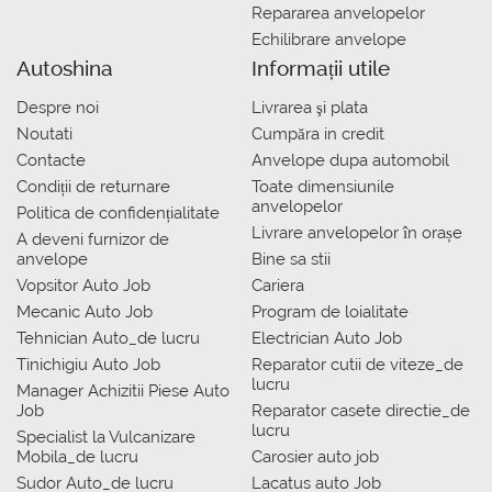
Repararea anvelopelor
Echilibrare anvelope
Autoshina
Informații utile
Despre noi
Livrarea şi plata
Noutati
Сumpăra in credit
Contacte
Anvelope dupa automobil
Condiții de returnare
Toate dimensiunile
anvelopelor
Politica de confidențialitate
Livrare anvelopelor în orașe
A deveni furnizor de
anvelope
Bine sa stii
Vopsitor Auto Job
Cariera
Mecanic Auto Job
Program de loialitate
Tehnician Auto_de lucru
Electrician Auto Job
Tinichigiu Auto Job
Reparator cutii de viteze_de
lucru
Manager Achizitii Piese Auto
Job
Reparator casete directie_de
lucru
Specialist la Vulcanizare
Mobila_de lucru
Carosier auto job
Sudor Auto_de lucru
Lacatus auto Job