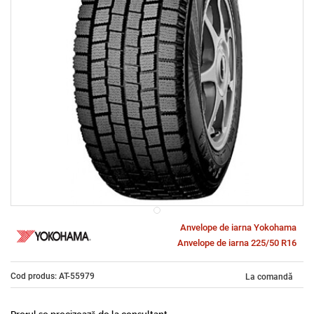
Anvelope de iarna Yokohama
Anvelope de iarna 225/50 R16
Cod produs: AT-55979
La comandă