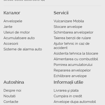
Каталог
Servicii
Anvelopele
Vulcanizare Mobila
Jante
Stocare anvelope
Uleiuri de motor
Schimbarea anvelopelor
Acumulatoare auto
Taierea benzii de rulare
Accesorii
Ajutor tehnic in caz de
accident
Sisteme de alarma auto
Asistenta tehnica la blocare
Alimentarea cu combustibil
Pornirea acumulatorului
Repararea anvelopelor
Echilibrare anvelope
Autoshina
Informații utile
Despre noi
Livrarea şi plata
Noutati
Сumpăra in credit
Contacte
Anvelope dupa automobil