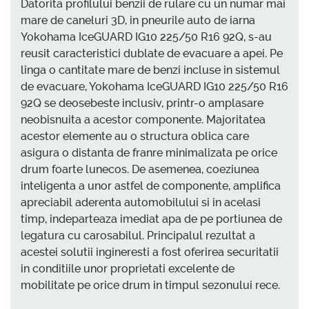
Datorita profilului benzii de rulare cu un numar mai
mare de caneluri 3D, in pneurile auto de iarna
Yokohama IceGUARD IG10 225/50 R16 92Q, s-au
reusit caracteristici dublate de evacuare a apei. Pe
linga o cantitate mare de benzi incluse in sistemul
de evacuare, Yokohama IceGUARD IG10 225/50 R16
92Q se deosebeste inclusiv, printr-o amplasare
neobisnuita a acestor componente. Majoritatea
acestor elemente au o structura oblica care
asigura o distanta de franre minimalizata pe orice
drum foarte lunecos. De asemenea, coeziunea
inteligenta a unor astfel de componente, amplifica
apreciabil aderenta automobilului si in acelasi
timp, indeparteaza imediat apa de pe portiunea de
legatura cu carosabilul. Principalul rezultat a
acestei solutii ingineresti a fost oferirea securitatii
in conditiile unor proprietati excelente de
mobilitate pe orice drum in timpul sezonului rece.