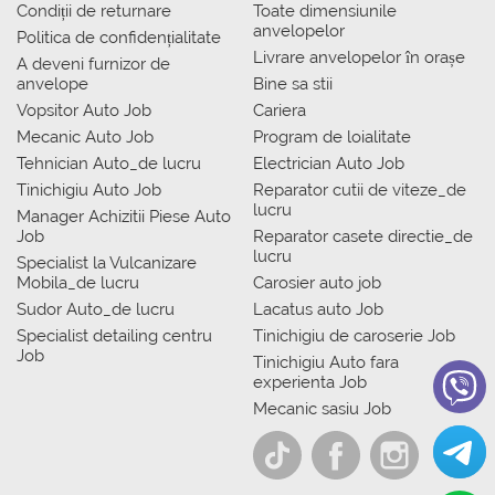
Condiții de returnare
Toate dimensiunile
anvelopelor
Politica de confidențialitate
Livrare anvelopelor în orașe
A deveni furnizor de
anvelope
Bine sa stii
Vopsitor Auto Job
Cariera
Mecanic Auto Job
Program de loialitate
Tehnician Auto_de lucru
Electrician Auto Job
Tinichigiu Auto Job
Reparator cutii de viteze_de
lucru
Manager Achizitii Piese Auto
Job
Reparator casete directie_de
lucru
Specialist la Vulcanizare
Mobila_de lucru
Carosier auto job
Sudor Auto_de lucru
Lacatus auto Job
Specialist detailing centru
Tinichigiu de caroserie Job
Job
Tinichigiu Auto fara
experienta Job
Mecanic sasiu Job