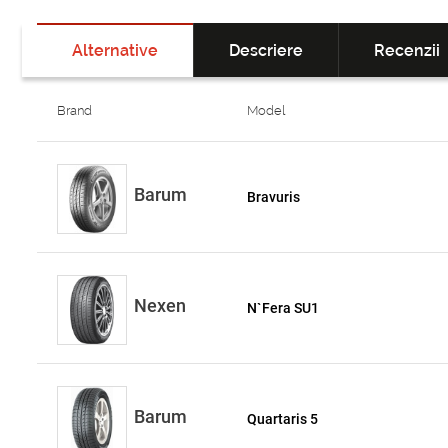
Alternative
Descriere
Recenzii
Brand
Model
Barum
Bravuris
Nexen
N`Fera SU1
Barum
Quartaris 5