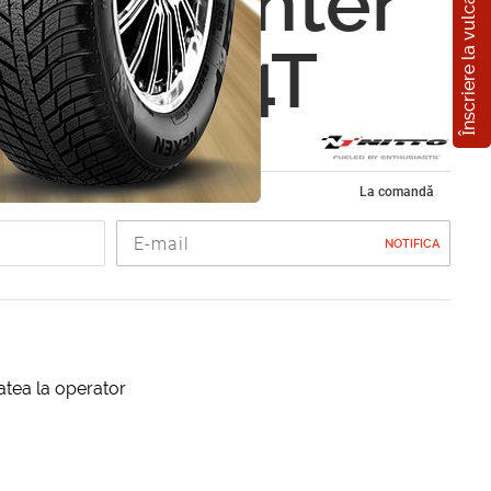
Înscriere la vulcanizare
SN 2 Winter
5 R17 94T
 iarna 225/45 R17
La comandă
NOTIFICA
itatea la operator