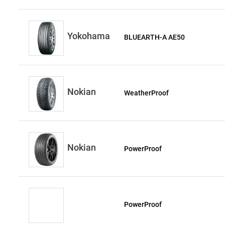
Yokohama
BLUEARTH-A AE50
Nokian
WeatherProof
Nokian
PowerProof
PowerProof