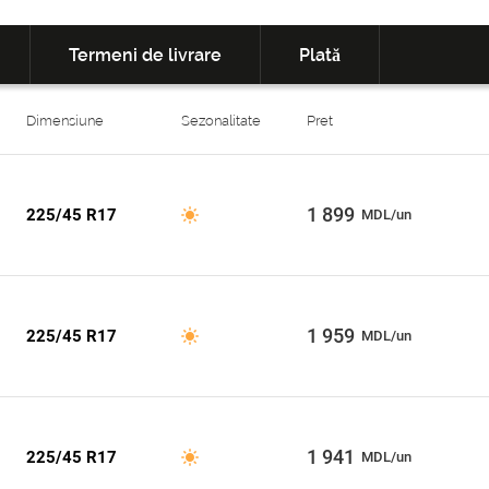
Termeni de livrare
Plată
Dimensiune
Sezonalitate
Pret
1 899
225/45 R17
MDL/un
1 959
225/45 R17
MDL/un
1 941
225/45 R17
MDL/un