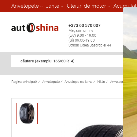
-
Anvelopele
Jante
Uleiuri de motor
Acumulat
+373 60 570 007
+373 
Magazin online
Vulcan
(L-V) 9:00 - 19:00
stop în
(Sî) 09:00-19:00
Strada Calea Basarabiei 44
căutare (exemplu: 165/60 R14)
Pagina principală
/
Anvelopele
/
Anvelope de iarna
/
Nitto
/
Anvelope de iarn