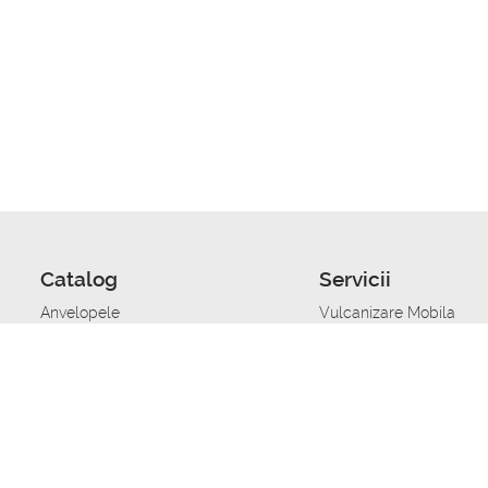
Catalog
Servicii
Anvelopele
Vulcanizare Mobila
Jante
Stocare anvelope
Uleiuri de motor
Schimbarea anvelopelo
Acumulatoare auto
Taierea benzii de rulare
Accesorii
Ajutor tehnic in caz de 
Sisteme de alarma auto
Asistenta tehnica la blo
Alimentarea cu combust
Pornirea acumulatorului