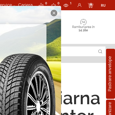
0
0
1
ervice
Cariera
RU
Rambursarea în
14 zile
Pastrare anvelope
ope de iarna