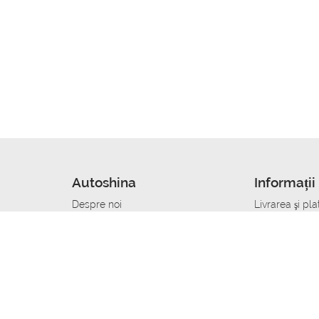
Autoshina
Informații 
Despre noi
Livrarea şi pla
Noutati
Сumpăra in cr
r
Cariera
Anvelope dup
Contacte
Toate dimensi
accident
Condiții de returnare
Livrare anvelo
care
Politica de confidențialitate
Bine sa stii
ibil
A deveni furnizor de anvelope
Program de loi
Vopsitor Auto Job
Manager Achiz