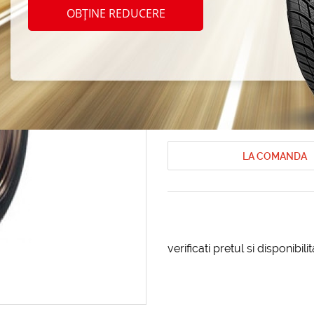
Nitto 
OBȚINE REDUCERE
225/4
Anvelope de iarna Nitto
Anvelope de
Cod produs: AT-13943
LA COMANDA
verificati pretul si disponibil