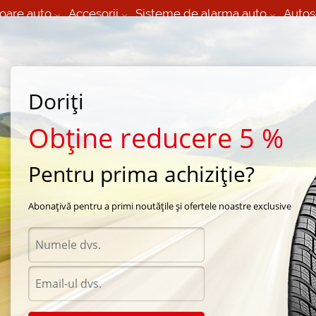
oare auto
Accesorii
Sisteme de alarma auto
Autos
60 066 000
+373 60 608 000
izare Mobila 24/7 non
Service auto in Chisinau
 toate regiunile
(L-V) 9:00 - 19:00
Doriți
(Sî) 09:00-19:00
Strada Calea Basarabiei 44
Obține reducere 5 %
Pentru prima achiziție?
a Nitto
/
SN 2 Winter
/
Nitto SN 2 Winter 225/45 R17 94T
Abonațivă pentru a primi noutățile și ofertele noastre exclusive
Anvel