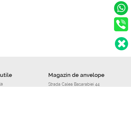
utile
Magazin de anvelope
ta
Strada Calea Basarabiei 44
edit
Service auto in Chisinau
a automobil
unile anvelopelor
Strada Calea Basarabiei 44
pelor în orașe
alitate
Aplicația Autoshina de pe telefon
itii Piese Auto Job