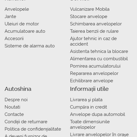
Anvelopele
Vulcanizare Mobila
Jante
Stocare anvelope
Uleiuri de motor
Schimbarea anvelopelor
Acumulatoare auto
Taierea benzii de rulare
Accesorii
Ajutor tehnic in caz de
accident
Sisteme de alarma auto
Asistenta tehnica la blocare
Alimentarea cu combustibil
Pornirea acumulatorului
Repararea anvelopelor
Echilibrare anvelope
Autoshina
Informații utile
Despre noi
Livrarea şi plata
Noutati
Сumpăra in credit
Contacte
Anvelope dupa automobil
Condiții de returnare
Toate dimensiunile
anvelopelor
Politica de confidențialitate
Livrare anvelopelor în orașe
A deveni furnizor de