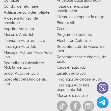
Contacte
Anvelope dupa automobil
Condiții de returnare
Toate dimensiunile
anvelopelor
Politica de confidențialitate
Livrare anvelopelor în orașe
A deveni furnizor de
anvelope
Bine sa stii
Vopsitor Auto Job
Cariera
Mecanic Auto Job
Program de loialitate
Tehnician Auto_de lucru
Electrician Auto Job
Tinichigiu Auto Job
Reparator cutii de viteze_de
lucru
Manager Achizitii Piese Auto
Job
Reparator casete directie_de
lucru
Specialist la Vulcanizare
Mobila_de lucru
Carosier auto job
Sudor Auto_de lucru
Lacatus auto Job
Specialist detailing centru
Tinichigiu de caroserie Job
Job
Tinichigiu Auto fara
experienta Job
Mecanic sasiu Job