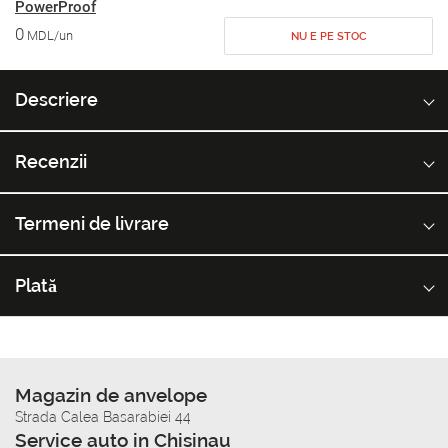
PowerProof
0
MDL/un
NU E PE STOC
Descriere
Recenzii
Termeni de livrare
Plată
Magazin de anvelope
Strada Calea Basarabiei 44
Service auto in Chisinau