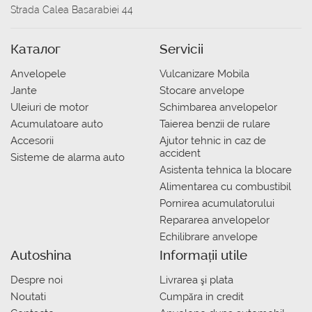
Strada Calea Basarabiei 44
Каталог
Servicii
Anvelopele
Vulcanizare Mobila
Jante
Stocare anvelope
Uleiuri de motor
Schimbarea anvelopelor
Acumulatoare auto
Taierea benzii de rulare
Accesorii
Ajutor tehnic in caz de
accident
Sisteme de alarma auto
Asistenta tehnica la blocare
Alimentarea cu combustibil
Pornirea acumulatorului
Repararea anvelopelor
Echilibrare anvelope
Autoshina
Informații utile
Despre noi
Livrarea şi plata
Noutati
Сumpăra in credit