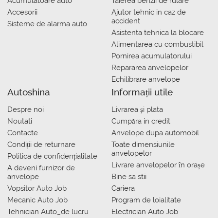
Acumulatoare auto
Taierea benzii de rulare
Accesorii
Ajutor tehnic in caz de
accident
Sisteme de alarma auto
Asistenta tehnica la blocare
Alimentarea cu combustibil
Pornirea acumulatorului
Repararea anvelopelor
Echilibrare anvelope
Autoshina
Informații utile
Despre noi
Livrarea şi plata
Noutati
Сumpăra in credit
Contacte
Anvelope dupa automobil
Condiții de returnare
Toate dimensiunile
anvelopelor
Politica de confidențialitate
Livrare anvelopelor în orașe
A deveni furnizor de
anvelope
Bine sa stii
Vopsitor Auto Job
Cariera
Mecanic Auto Job
Program de loialitate
Tehnician Auto_de lucru
Electrician Auto Job