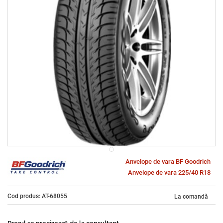
Anvelope de vara BF Goodrich
Anvelope de vara 225/40 R18
Cod produs: AT-68055
La comandă