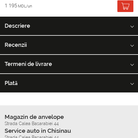
1 195
MDL/un
Descriere
Recenzii
Termeni de livrare
Plată
Magazin de anvelope
Strada Calea Basarabiei 44
Service auto in Chisinau
Strada Calea Basarabiei 44