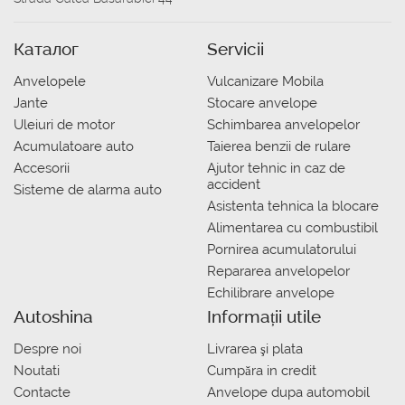
Каталог
Servicii
Anvelopele
Vulcanizare Mobila
Jante
Stocare anvelope
Uleiuri de motor
Schimbarea anvelopelor
Acumulatoare auto
Taierea benzii de rulare
Accesorii
Ajutor tehnic in caz de
accident
Sisteme de alarma auto
Asistenta tehnica la blocare
Alimentarea cu combustibil
Pornirea acumulatorului
Repararea anvelopelor
Echilibrare anvelope
Autoshina
Informații utile
Despre noi
Livrarea şi plata
Noutati
Сumpăra in credit
Contacte
Anvelope dupa automobil