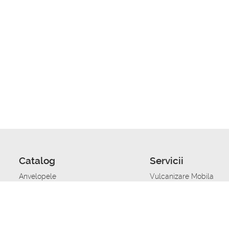
Catalog
Servicii
Anvelopele
Vulcanizare Mobila
Jante
Stocare anvelope
Uleiuri de motor
Schimbarea anvelopelo
Acumulatoare auto
Taierea benzii de rulare
Accesorii
Ajutor tehnic in caz de 