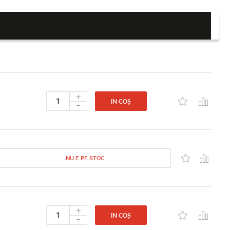
+
-
IN COȘ
NU E PE STOC
+
-
IN COȘ