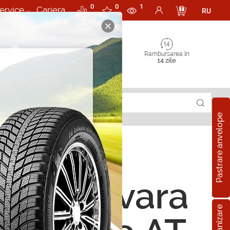
0
0
1
ervice
Cariera
RU
Rambursarea în
14 zile
Pastrare anvelope
ope de vara