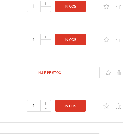
+
-
IN COȘ
+
-
IN COȘ
NU E PE STOC
+
-
IN COȘ