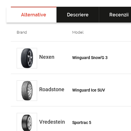
Alternative
Descriere
Recenzii
Brand
Model
Nexen
Winguard Snow'G 3
Roadstone
Winguard Ice SUV
Vredestein
Sportrac 5