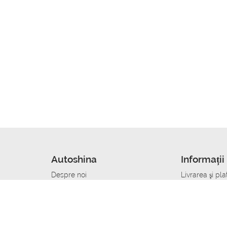
Autoshina
Informații 
Despre noi
Livrarea şi pla
Noutati
Сumpăra in cr
r
Cariera
Anvelope dup
Contacte
Toate dimensi
accident
Condiții de returnare
Livrare anvelo