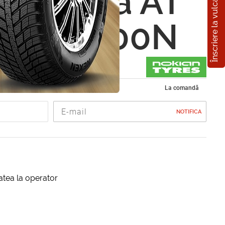
Înscriere la vulcanizare
 Rotiiva AT
0 R16 100N
de vara 215/70 R16
La comandă
NOTIFICA
itatea la operator