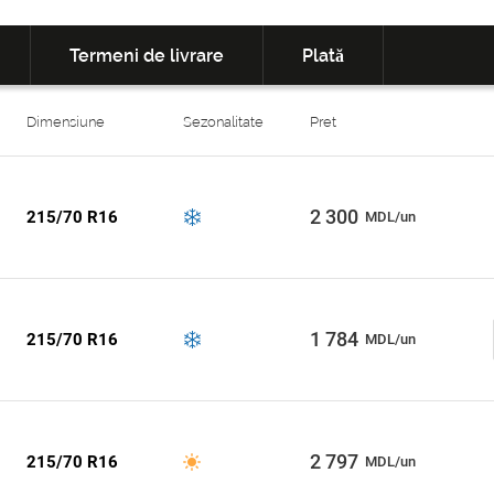
Termeni de livrare
Plată
Dimensiune
Sezonalitate
Pret
2 300
215/70 R16
MDL/un
1 784
215/70 R16
MDL/un
2 797
215/70 R16
MDL/un