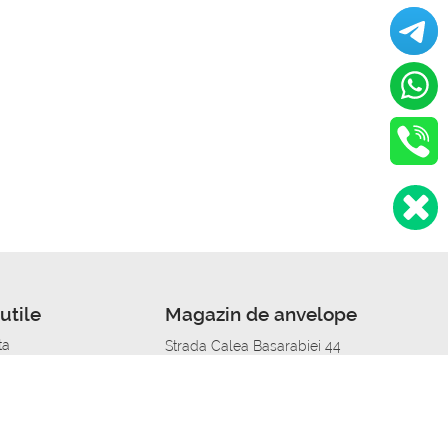
utile
Magazin de anvelope
ta
Strada Calea Basarabiei 44
edit
Service auto in Chisinau
a automobil
unile anvelopelor
Strada Calea Basarabiei 44
pelor în orașe