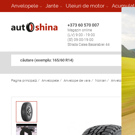
-
Anvelopele
Jante
Uleiuri de motor
Acumulat
+373 60 570 007
+373 
Magazin online
Vulcan
(L-V) 9:00 - 19:00
stop în
(Sî) 09:00-19:00
Strada Calea Basarabiei 44
căutare (exemplu: 165/60 R14)
Pagina principală
/
Anvelopele
/
Anvelope de vara
/
Nokian
/
Anvelope de va