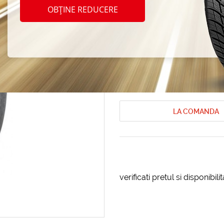
Nokian
OBȚINE REDUCERE
215/7
Anvelope de vara Nokian
Anvelope 
Cod produs: AT-81290
LA COMANDA
verificati pretul si disponibil