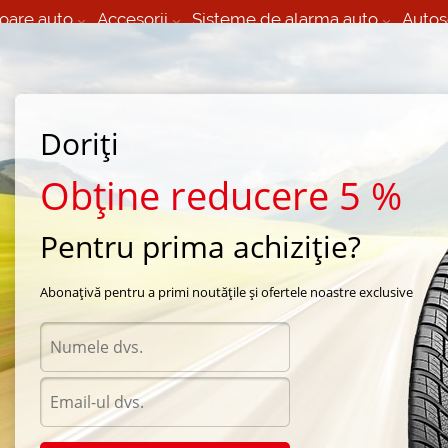
oare auto
Accesorii
Sisteme de alarma auto
Autos
60 066 000
+373 60 608 000
izare Mobila 24/7 non
Service auto in Chisinau
 toate regiunile
(L-V) 9:00 - 19:00
Doriți
(Sî) 09:00-19:00
Strada Calea Basarabiei 44
Obține reducere 5 %
Pentru prima achiziție?
ra Nokian
/
Rotiiva AT
/
Nokian Rotiiva AT 215/70 R16 100N
Abonațivă pentru a primi noutățile și ofertele noastre exclusive
Anvel