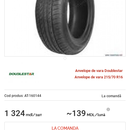
Anvelope de vara Doublestar
Anvelope de vara 215/70 R16
Cod produs: AT-160144
La comandă
1 324
~139
mdl/1шт
MDL/lună
LA COMANDA