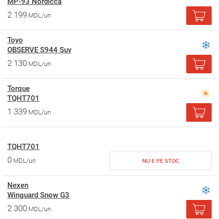
MP-93 Nordicca
2 199
MDL/un
Toyo
OBSERVE S944 Suv
2 130
MDL/un
Torque
TQHT701
1 339
MDL/un
TQHT701
0
MDL/un
NU E PE STOC
Nexen
Winguard Snow G3
2 300
MDL/un