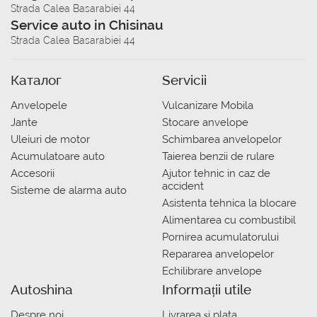
Strada Calea Basarabiei 44
Service auto in Chisinau
Strada Calea Basarabiei 44
Каталог
Servicii
Anvelopele
Vulcanizare Mobila
Jante
Stocare anvelope
Uleiuri de motor
Schimbarea anvelopelor
Acumulatoare auto
Taierea benzii de rulare
Accesorii
Ajutor tehnic in caz de
accident
Sisteme de alarma auto
Asistenta tehnica la blocare
Alimentarea cu combustibil
Pornirea acumulatorului
Repararea anvelopelor
Echilibrare anvelope
Autoshina
Informații utile
Despre noi
Livrarea şi plata