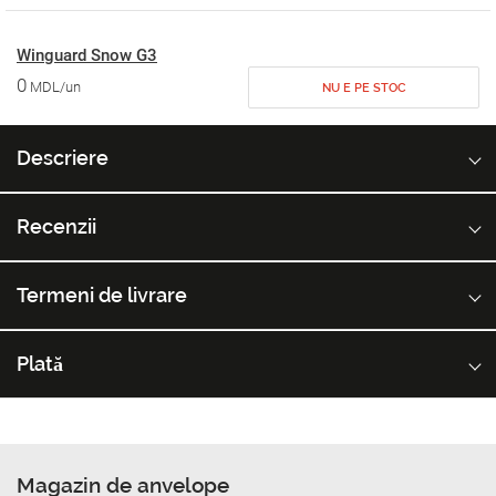
Winguard Snow G3
0
MDL/un
NU E PE STOC
Descriere
Recenzii
Termeni de livrare
Plată
Magazin de anvelope