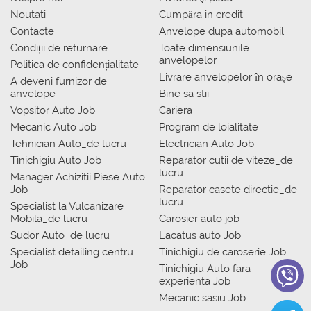
Noutati
Сumpăra in credit
Contacte
Anvelope dupa automobil
Condiții de returnare
Toate dimensiunile
anvelopelor
Politica de confidențialitate
Livrare anvelopelor în orașe
A deveni furnizor de
anvelope
Bine sa stii
Vopsitor Auto Job
Cariera
Mecanic Auto Job
Program de loialitate
Tehnician Auto_de lucru
Electrician Auto Job
Tinichigiu Auto Job
Reparator cutii de viteze_de
lucru
Manager Achizitii Piese Auto
Job
Reparator casete directie_de
lucru
Specialist la Vulcanizare
Mobila_de lucru
Carosier auto job
Sudor Auto_de lucru
Lacatus auto Job
Specialist detailing centru
Tinichigiu de caroserie Job
Job
Tinichigiu Auto fara
experienta Job
Mecanic sasiu Job