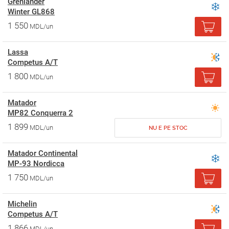
Grenlander
Winter GL868
1 550
MDL/un
Lassa
Competus A/T
1 800
MDL/un
Matador
MP82 Conquerra 2
1 899
MDL/un
NU E PE STOC
Matador Continental
MP-93 Nordicca
1 750
MDL/un
Michelin
Competus A/T
1 866
MDL/un