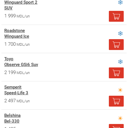
Winguard Sport 2
SUV
1 999
MDL/un
Roadstone
Winguard Ice
1 700
MDL/un
Toyo
Observe GSi6 Suv
2 199
MDL/un
Semperit
Speed-Life 3
2 497
MDL/un
Belshina
Bel-330