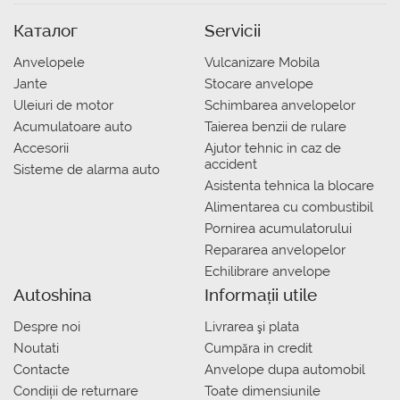
Каталог
Servicii
Anvelopele
Vulcanizare Mobila
Jante
Stocare anvelope
Uleiuri de motor
Schimbarea anvelopelor
Acumulatoare auto
Taierea benzii de rulare
Accesorii
Ajutor tehnic in caz de
accident
Sisteme de alarma auto
Asistenta tehnica la blocare
Alimentarea cu combustibil
Pornirea acumulatorului
Repararea anvelopelor
Echilibrare anvelope
Autoshina
Informații utile
Despre noi
Livrarea şi plata
Noutati
Сumpăra in credit
Contacte
Anvelope dupa automobil
Condiții de returnare
Toate dimensiunile