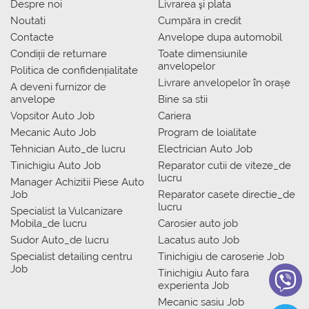
Despre noi
Livrarea şi plata
Noutati
Сumpăra in credit
Contacte
Anvelope dupa automobil
Condiții de returnare
Toate dimensiunile
anvelopelor
Politica de confidențialitate
Livrare anvelopelor în orașe
A deveni furnizor de
anvelope
Bine sa stii
Vopsitor Auto Job
Cariera
Mecanic Auto Job
Program de loialitate
Tehnician Auto_de lucru
Electrician Auto Job
Tinichigiu Auto Job
Reparator cutii de viteze_de
lucru
Manager Achizitii Piese Auto
Job
Reparator casete directie_de
lucru
Specialist la Vulcanizare
Mobila_de lucru
Carosier auto job
Sudor Auto_de lucru
Lacatus auto Job
Specialist detailing centru
Tinichigiu de caroserie Job
Job
Tinichigiu Auto fara
experienta Job
Mecanic sasiu Job