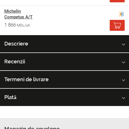
Michelin
Competus A/T
1 866
MDL/un
Descriere
Recenzii
Termeni de livrare
Plată
Magazin de anvelope