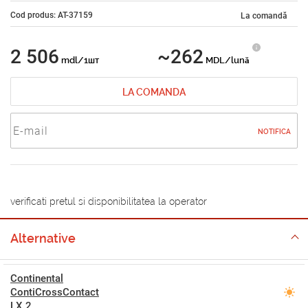
Cod produs: AT-37159
La comandă
2 506
~262
mdl/1шт
MDL/lună
LA COMANDA
NOTIFICA
verificati pretul si disponibilitatea la operator
Alternative
Continental
ContiCrossContact
LX 2