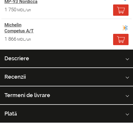
MP-93 Nordicca
1 750
MDL/un
Michelin
Competus A/T
1 866
MDL/un
Descriere
Recenzii
Termeni de livrare
Plată