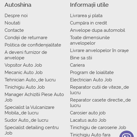
Autoshina
Informații utile
Despre noi
Livrarea şi plata
Noutati
Сumpăra in credit
Contacte
Anvelope dupa automobil
Condiții de returnare
Toate dimensiunile
anvelopelor
Politica de confidențialitate
Livrare anvelopelor în orașe
A deveni furnizor de
anvelope
Bine sa stii
Vopsitor Auto Job
Cariera
Mecanic Auto Job
Program de loialitate
Tehnician Auto_de lucru
Electrician Auto Job
Tinichigiu Auto Job
Reparator cutii de viteze_de
lucru
Manager Achizitii Piese Auto
Job
Reparator casete directie_de
lucru
Specialist la Vulcanizare
Mobila_de lucru
Carosier auto job
Sudor Auto_de lucru
Lacatus auto Job
Specialist detailing centru
Tinichigiu de caroserie Job
Job
Tinichigiu Auto fara