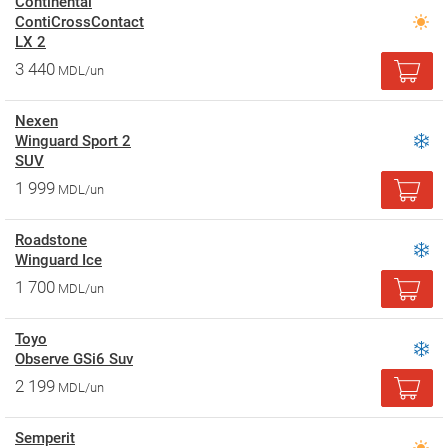
Continental
ContiCrossContact
LX 2
3 440
MDL/un
Nexen
Winguard Sport 2
SUV
1 999
MDL/un
Roadstone
Winguard Ice
1 700
MDL/un
Toyo
Observe GSi6 Suv
2 199
MDL/un
Semperit