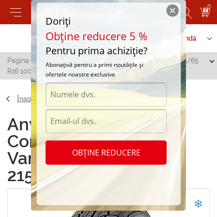
0
Doriți
Obține reducere 5 %
Contactați-ne
Serviciu de comandă
Pentru prima achiziție?
Pagina principală
/
Continental VancoVikingContact 215/65
Abonațivă pentru a primi noutățile și
R16 100T
ofertele noastre exclusive
Înapoi
Anvelope de iarna
Continental
OBȚINE REDUCERE
VancoVikingContact
215/65 R16 100T