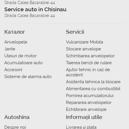
Strada Calea Basarabiei 44
Service auto in Chisinau
Strada Calea Basarabiei 44
Каталог
Servicii
Anvelopele
Vulcanizare Mobila
Jante
Stocare anvelope
Uleiuri de motor
Schimbarea anvelopelor
Acumulatoare auto
Taierea benzii de rulare
Accesorii
Ajutor tehnic in caz de
accident
Sisteme de alarma auto
Asistenta tehnica la blocare
Alimentarea cu combustibil
Pornirea acumulatorului
Repararea anvelopelor
Echilibrare anvelope
Autoshina
Informații utile
Despre noi
Livrarea şi plata