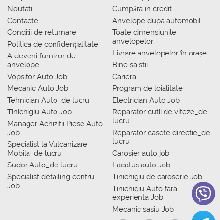
Noutati
Сumpăra in credit
Contacte
Anvelope dupa automobil
Condiții de returnare
Toate dimensiunile
anvelopelor
Politica de confidențialitate
Livrare anvelopelor în orașe
A deveni furnizor de
anvelope
Bine sa stii
Vopsitor Auto Job
Cariera
Mecanic Auto Job
Program de loialitate
Tehnician Auto_de lucru
Electrician Auto Job
Tinichigiu Auto Job
Reparator cutii de viteze_de
lucru
Manager Achizitii Piese Auto
Job
Reparator casete directie_de
lucru
Specialist la Vulcanizare
Mobila_de lucru
Carosier auto job
Sudor Auto_de lucru
Lacatus auto Job
Specialist detailing centru
Tinichigiu de caroserie Job
Job
Tinichigiu Auto fara
experienta Job
Mecanic sasiu Job