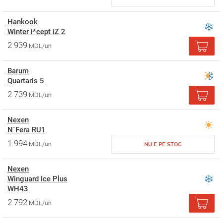
Hankook
Winter i*cept iZ 2
2 939
MDL/un
Barum
Quartaris 5
2 739
MDL/un
Nexen
N`Fera RU1
1 994
MDL/un
NU E PE STOC
Nexen
Winguard Ice Plus
WH43
2 792
MDL/un