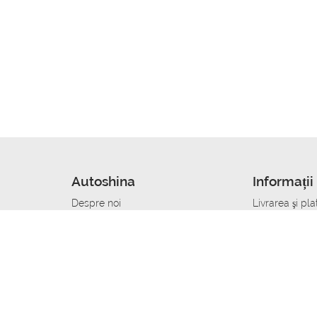
Autoshina
Informații 
Despre noi
Livrarea şi pla
Noutati
Сumpăra in cr
r
Cariera
Anvelope dup
Contacte
Toate dimensi
accident
Condiții de returnare
Livrare anvelo
care
Politica de confidențialitate
Bine sa stii
ibil
A deveni furnizor de anvelope
Program de loi
Vopsitor Auto Job
Manager Achiz