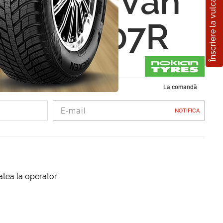
Înscriere la vulcanizare
n WR C Van
0 R17 107R
de iarna 215/60 R17
La comandă
NOTIFICA
itatea la operator