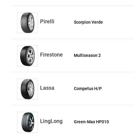
Pirelli
Scorpion Verde
Firestone
Multiseason 2
Lassa
Competus H/P
LingLong
Green-Max HP010