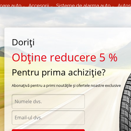
oare auto
Accesorii
Sisteme de alarma auto
Autos
60 066 000
+373 60 608 000
izare Mobila 24/7 non
Service auto in Chisinau
 toate regiunile
(L-V) 9:00 - 19:00
Doriți
(Sî) 09:00-19:00
Strada Calea Basarabiei 44
Obține reducere 5 %
Pentru prima achiziție?
rna Nokian
/
WR C Van
/
Nokian WR C Van 215/60 R17 107R
Abonațivă pentru a primi noutățile și ofertele noastre exclusive
Anvel