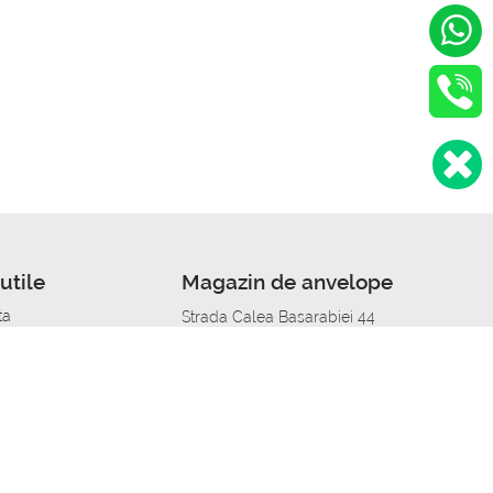
utile
Magazin de anvelope
ta
Strada Calea Basarabiei 44
edit
Service auto in Chisinau
a automobil
unile anvelopelor
Strada Calea Basarabiei 44
pelor în orașe
alitate
Aplicația Autoshina de pe telefon
itii Piese Auto Job