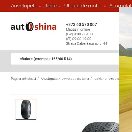
-
Anvelopele
Jante
Uleiuri de motor
Acumulat
+373 60 570 007
+373 
Magazin online
Vulcan
(L-V) 9:00 - 19:00
stop în
(Sî) 09:00-19:00
Strada Calea Basarabiei 44
căutare (exemplu: 165/60 R14)
Pagina principală
/
Anvelopele
/
Anvelope de iarna
/
Nokian
/
Anvelope de ia