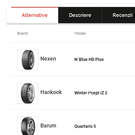
Alternative
Descriere
Recenzii
Brand
Model
Nexen
N`Blue HD Plus
Hankook
Winter i*cept iZ 2
Barum
Quartaris 5