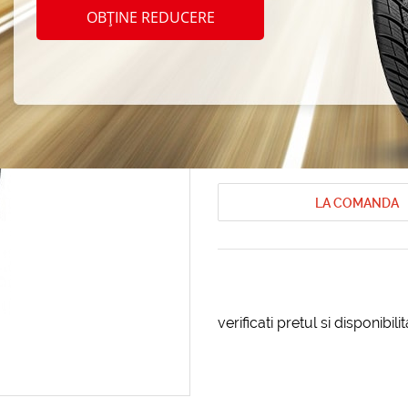
Nokia
OBȚINE REDUCERE
215/6
Anvelope de iarna Nokian
Anvelope 
Cod produs: AT-83082
LA COMANDA
verificati pretul si disponibil