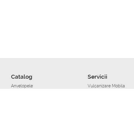
Catalog
Servicii
Anvelopele
Vulcanizare Mobila
Jante
Stocare anvelope
Uleiuri de motor
Schimbarea anvelopelo
Acumulatoare auto
Taierea benzii de rulare
Accesorii
Ajutor tehnic in caz de 
Sisteme de alarma auto
Asistenta tehnica la blo
Alimentarea cu combust
Pornirea acumulatorului