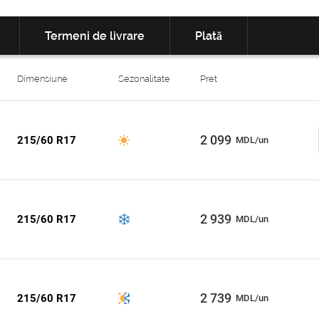
Termeni de livrare
Plată
Dimensiune
Sezonalitate
Pret
2 099
215/60 R17
MDL/un
2 939
215/60 R17
MDL/un
2 739
215/60 R17
MDL/un