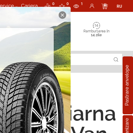
0
0
1
ervice
Cariera
RU
Rambursarea în
14 zile
Pastrare anvelope
ope de iarna