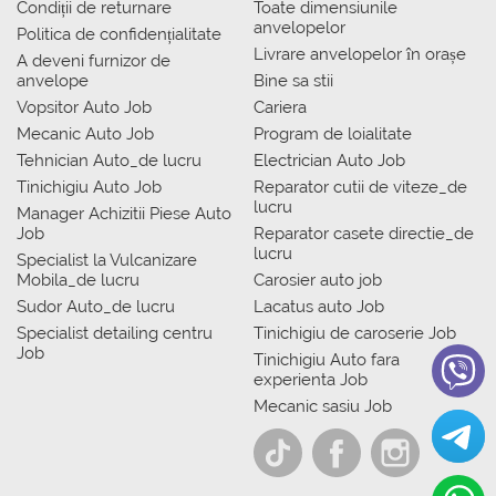
Condiții de returnare
Toate dimensiunile
anvelopelor
Politica de confidențialitate
Livrare anvelopelor în orașe
A deveni furnizor de
anvelope
Bine sa stii
Vopsitor Auto Job
Cariera
Mecanic Auto Job
Program de loialitate
Tehnician Auto_de lucru
Electrician Auto Job
Tinichigiu Auto Job
Reparator cutii de viteze_de
lucru
Manager Achizitii Piese Auto
Job
Reparator casete directie_de
lucru
Specialist la Vulcanizare
Mobila_de lucru
Carosier auto job
Sudor Auto_de lucru
Lacatus auto Job
Specialist detailing centru
Tinichigiu de caroserie Job
Job
Tinichigiu Auto fara
experienta Job
Mecanic sasiu Job