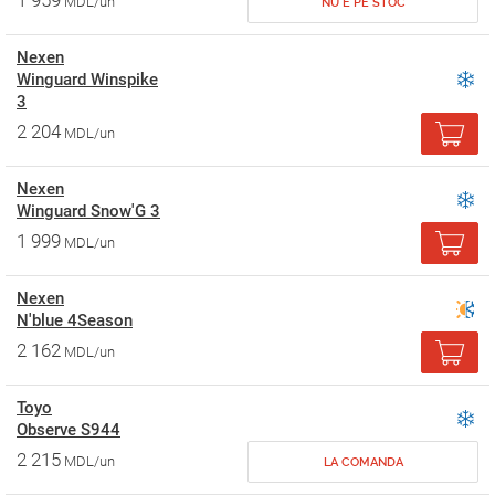
1 959
MDL/un
NU E PE STOC
Nexen
Winguard Winspike
3
2 204
MDL/un
Nexen
Winguard Snow'G 3
1 999
MDL/un
Nexen
N'blue 4Season
2 162
MDL/un
Toyo
Observe S944
2 215
MDL/un
LA COMANDA