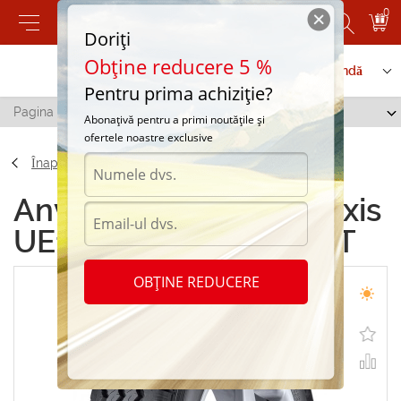
0
Doriți
Obține reducere 5 %
Contactați-ne
Serviciu de comandă
Pentru prima achiziție?
Pagina principală
/
Maxxis UE103 215/60 R16 103T
Abonațivă pentru a primi noutățile și
ofertele noastre exclusive
Înapoi
Anvelope de vara Maxxis
UE103 215/60 R16 103T
OBȚINE REDUCERE