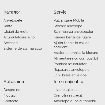
Каталог
Servicii
Anvelopele
Vulcanizare Mobila
Jante
Stocare anvelope
Uleiuri de motor
Schimbarea anvelopelor
Acumulatoare auto
Taierea benzii de rulare
Accesorii
Ajutor tehnic in caz de
accident
Sisteme de alarma auto
Asistenta tehnica la blocare
Alimentarea cu combustibil
Pornirea acumulatorului
Repararea anvelopelor
Echilibrare anvelope
Autoshina
Informații utile
Despre noi
Livrarea şi plata
Noutati
Сumpăra in credit
Contacte
Anvelope dupa automobil