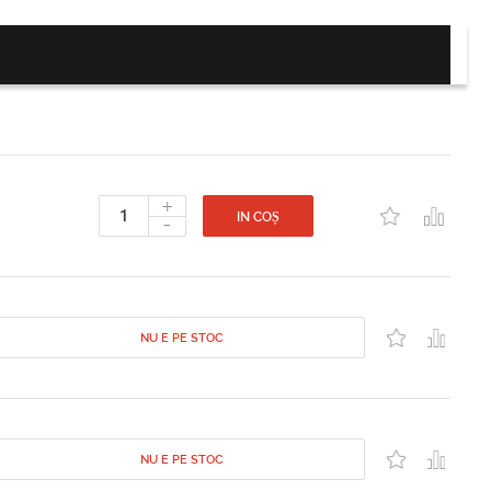
+
-
IN COȘ
NU E PE STOC
NU E PE STOC