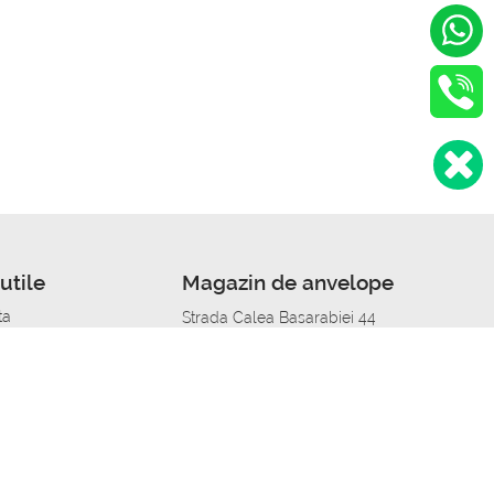
utile
Magazin de anvelope
ta
Strada Calea Basarabiei 44
edit
Service auto in Chisinau
a automobil
unile anvelopelor
Strada Calea Basarabiei 44
pelor în orașe
alitate
Aplicația Autoshina de pe telefon
itii Piese Auto Job