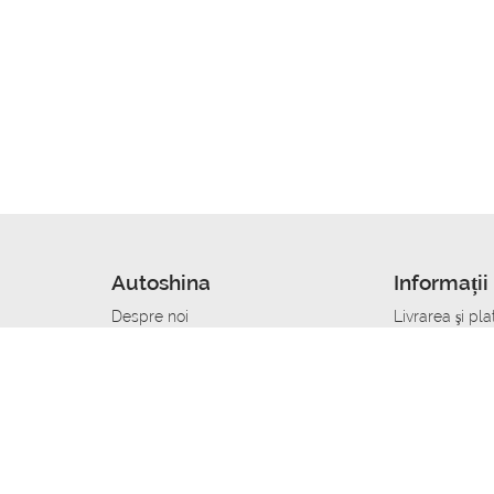
Autoshina
Informații 
Despre noi
Livrarea şi pla
Noutati
Сumpăra in cr
r
Cariera
Anvelope dup
Contacte
Toate dimensi
accident
Condiții de returnare
Livrare anvelo
care
Politica de confidențialitate
Bine sa stii
ibil
A deveni furnizor de anvelope
Program de loi
Vopsitor Auto Job
Manager Achiz