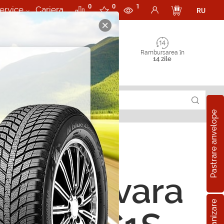
0
0
1
ervice
Cariera
RU
Rambursarea în
14 zile
Pastrare anvelope
ope de vara