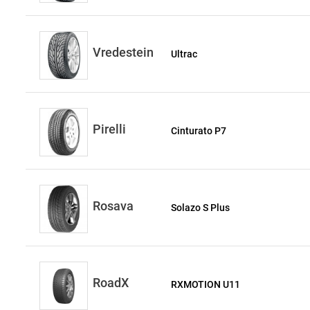
Vredestein
Ultrac
Pirelli
Cinturato P7
Rosava
Solazo S Plus
RoadX
RXMOTION U11