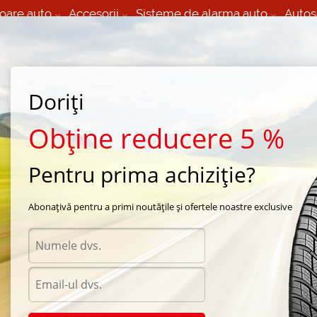
oare auto
Accesorii
Sisteme de alarma auto
Autos
60 066 000
+373 60 608 000
izare Mobila 24/7 non
Service auto in Chisinau
 toate regiunile
(L-V) 9:00 - 19:00
Doriți
(Sî) 09:00-19:00
Strada Calea Basarabiei 44
Obține reducere 5 %
Pentru prima achiziție?
a Toyo
/
Proxes C1S
/
Toyo Proxes C1S 215/55 R17 98W
Abonațivă pentru a primi noutățile și ofertele noastre exclusive
Anvel