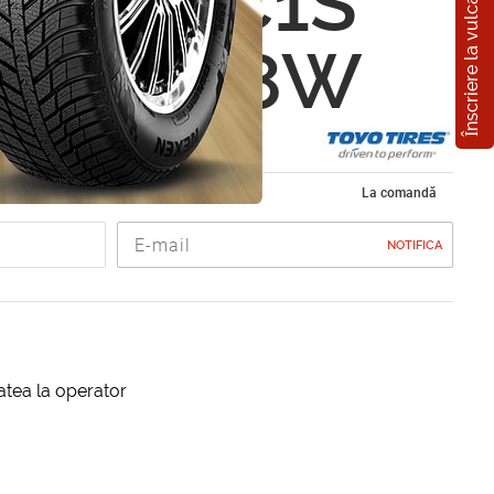
Înscriere la vulcanizare
Proxes C1S
5 R17 98W
 vara 215/55 R17
La comandă
NOTIFICA
itatea la operator