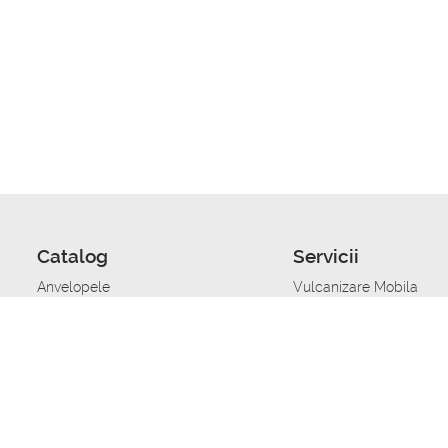
Catalog
Servicii
Anvelopele
Vulcanizare Mobila
Jante
Stocare anvelope
Uleiuri de motor
Schimbarea anvelopelo
Acumulatoare auto
Taierea benzii de rulare
Accesorii
Ajutor tehnic in caz de 
Sisteme de alarma auto
Asistenta tehnica la blo
Alimentarea cu combust
Pornirea acumulatorului