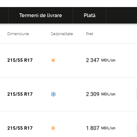
Termeni de livrare
Plată
Dimensiune
Sezonalitate
Pret
2 347
215/55 R17
MDL/un
2 309
215/55 R17
MDL/un
1 807
215/55 R17
MDL/un