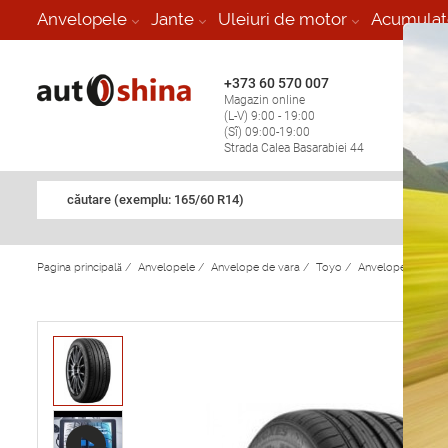
-
Anvelopele
Jante
Uleiuri de motor
Acumulat
+373 60 570 007
+373 
Magazin online
Vulcan
(L-V) 9:00 - 19:00
stop în
(Sî) 09:00-19:00
Strada Calea Basarabiei 44
căutare (exemplu: 165/60 R14)
Pagina principală
/
Anvelopele
/
Anvelope de vara
/
Toyo
/
Anvelope de var