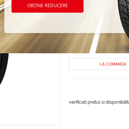
Toyo 
OBȚINE REDUCERE
215/5
Anvelope de vara Toyo
Anvelope de
Cod produs: AT-61479
LA COMANDA
verificati pretul si disponibil