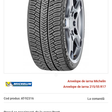
Anvelope de iarna Michelin
Anvelope de iarna 215/55 R17
Cod produs: AT-92316
La comandă