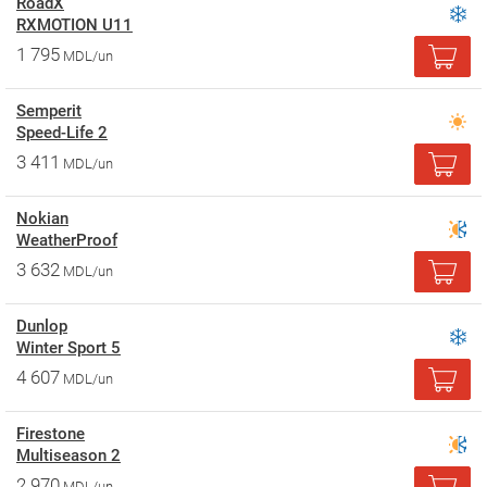
RoadX
RXMOTION U11
1 795
MDL/un
Semperit
Speed-Life 2
3 411
MDL/un
Nokian
WeatherProof
3 632
MDL/un
Dunlop
Winter Sport 5
4 607
MDL/un
Firestone
Multiseason 2
2 970
MDL/un