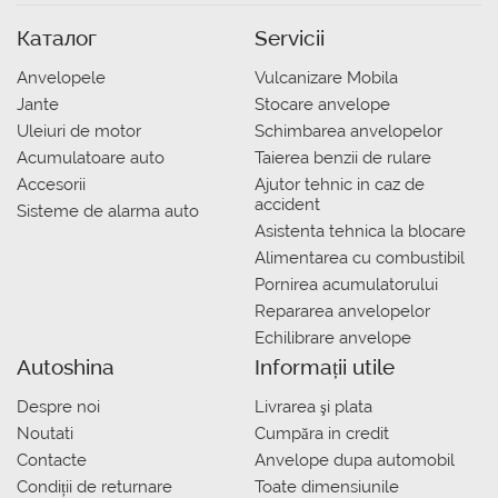
Каталог
Servicii
Anvelopele
Vulcanizare Mobila
Jante
Stocare anvelope
Uleiuri de motor
Schimbarea anvelopelor
Acumulatoare auto
Taierea benzii de rulare
Accesorii
Ajutor tehnic in caz de
accident
Sisteme de alarma auto
Asistenta tehnica la blocare
Alimentarea cu combustibil
Pornirea acumulatorului
Repararea anvelopelor
Echilibrare anvelope
Autoshina
Informații utile
Despre noi
Livrarea şi plata
Noutati
Сumpăra in credit
Contacte
Anvelope dupa automobil
Condiții de returnare
Toate dimensiunile