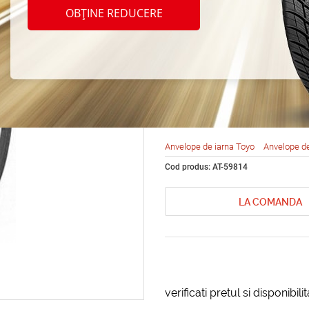
Toyo 
OBȚINE REDUCERE
Garit 
R17 9
Anvelope de iarna Toyo
Anvelope de
Cod produs: AT-59814
LA COMANDA
verificati pretul si disponibil