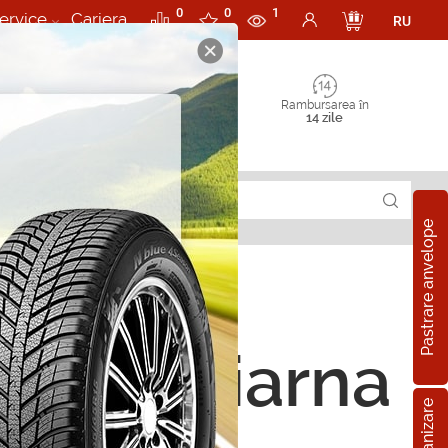
0
0
1
ervice
Cariera
RU
Rambursarea în
14 zile
Pastrare anvelope
ope de iarna