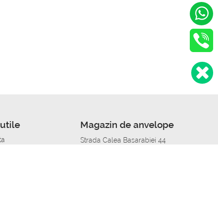
utile
Magazin de anvelope
ta
Strada Calea Basarabiei 44
edit
Service auto in Chisinau
a automobil
unile anvelopelor
Strada Calea Basarabiei 44
pelor în orașe
alitate
Aplicația Autoshina de pe telefon
itii Piese Auto Job