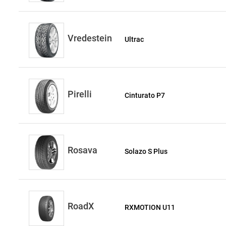
Vredestein
Ultrac
Pirelli
Cinturato P7
Rosava
Solazo S Plus
RoadX
RXMOTION U11