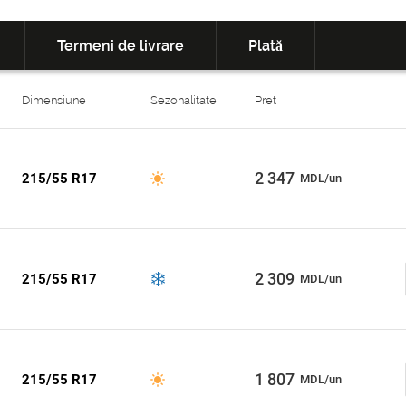
Termeni de livrare
Plată
Dimensiune
Sezonalitate
Pret
2 347
215/55 R17
MDL/un
2 309
215/55 R17
MDL/un
1 807
215/55 R17
MDL/un