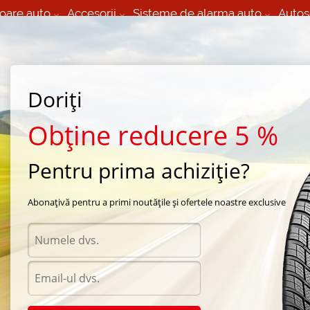
oare auto
Accesorii
Sisteme de alarma auto
Autos
60 066 000
+373 60 608 000
izare Mobila 24/7 non
Service auto in Chisinau
 toate regiunile
(L-V) 9:00 - 19:00
Doriți
(Sî) 09:00-19:00
Strada Calea Basarabiei 44
Obține reducere 5 %
Pentru prima achiziție?
na Toyo
/
Observe Garit GIZ
/
Toyo Observe Garit GIZ 215/55 R17 94Q
Abonațivă pentru a primi noutățile și ofertele noastre exclusive
Anvel