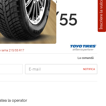
Înscriere la vulcanizare
Observe
GIZ 215/55
4Q
 iarna 215/55 R17
La comandă
NOTIFICA
itatea la operator