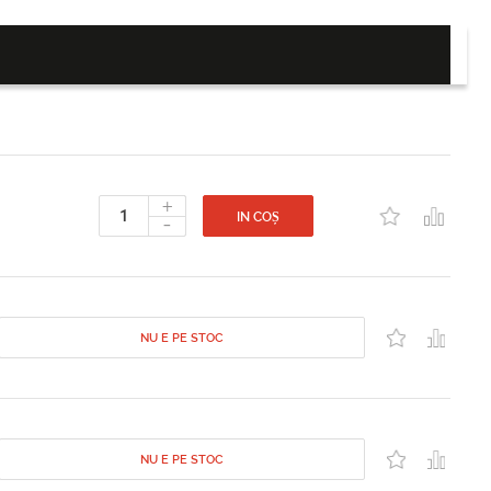
+
-
IN COȘ
NU E PE STOC
NU E PE STOC