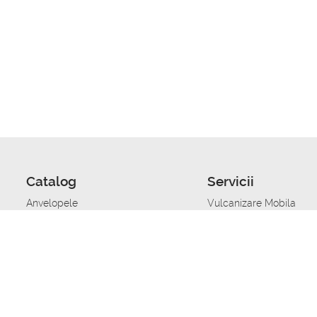
Catalog
Servicii
Anvelopele
Vulcanizare Mobila
Jante
Stocare anvelope
Uleiuri de motor
Schimbarea anvelopelo
Acumulatoare auto
Taierea benzii de rulare
Accesorii
Ajutor tehnic in caz de 
Sisteme de alarma auto
Asistenta tehnica la blo
Alimentarea cu combust
Pornirea acumulatorului