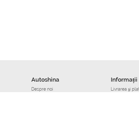
Autoshina
Informații 
Despre noi
Livrarea şi pla
Noutati
Сumpăra in cr
r
Cariera
Anvelope dup
Contacte
Toate dimensi
accident
Condiții de returnare
Livrare anvelo
care
Politica de confidențialitate
Bine sa stii
ibil
A deveni furnizor de anvelope
Program de loi
Vopsitor Auto Job
Manager Achiz