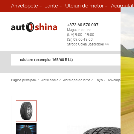
-
Anvelopele
Jante
Uleiuri de motor
Acumulat
+373 60 570 007
+373 
Magazin online
Vulcan
(L-V) 9:00 - 19:00
stop în
(Sî) 09:00-19:00
Strada Calea Basarabiei 44
căutare (exemplu: 165/60 R14)
Pagina principală
/
Anvelopele
/
Anvelope de iarna
/
Toyo
/
Anvelope de iar