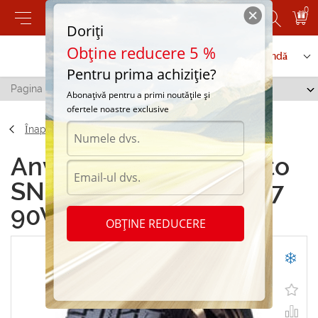
0
Doriți
Obține reducere 5 %
Contactați-ne
Serviciu de comandă
Pentru prima achiziție?
Pagina principală
/
Nitto SN 2 Winter 215/55 R17 90W
Abonațivă pentru a primi noutățile și
ofertele noastre exclusive
Înapoi
Anvelope de iarna Nitto
SN 2 Winter 215/55 R17
90W
OBȚINE REDUCERE