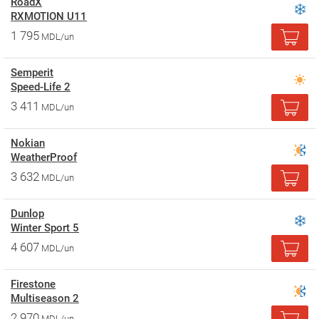
RoadX
RXMOTION U11
1 795
MDL/un
Semperit
Speed-Life 2
3 411
MDL/un
Nokian
WeatherProof
3 632
MDL/un
Dunlop
Winter Sport 5
4 607
MDL/un
Firestone
Multiseason 2
2 970
MDL/un