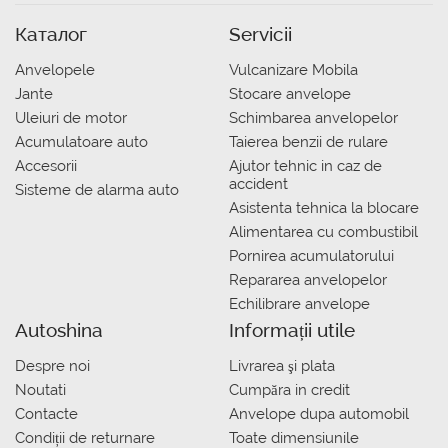
Каталог
Servicii
Anvelopele
Vulcanizare Mobila
Jante
Stocare anvelope
Uleiuri de motor
Schimbarea anvelopelor
Acumulatoare auto
Taierea benzii de rulare
Accesorii
Ajutor tehnic in caz de
accident
Sisteme de alarma auto
Asistenta tehnica la blocare
Alimentarea cu combustibil
Pornirea acumulatorului
Repararea anvelopelor
Echilibrare anvelope
Autoshina
Informații utile
Despre noi
Livrarea şi plata
Noutati
Сumpăra in credit
Contacte
Anvelope dupa automobil
Condiții de returnare
Toate dimensiunile