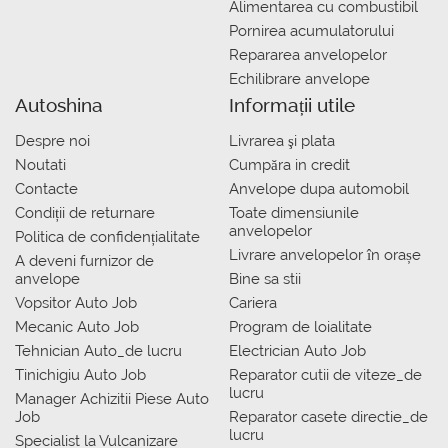
Alimentarea cu combustibil
Pornirea acumulatorului
Repararea anvelopelor
Echilibrare anvelope
Autoshina
Informații utile
Despre noi
Livrarea şi plata
Noutati
Сumpăra in credit
Contacte
Anvelope dupa automobil
Condiții de returnare
Toate dimensiunile
anvelopelor
Politica de confidențialitate
Livrare anvelopelor în orașe
A deveni furnizor de
anvelope
Bine sa stii
Vopsitor Auto Job
Cariera
Mecanic Auto Job
Program de loialitate
Tehnician Auto_de lucru
Electrician Auto Job
Tinichigiu Auto Job
Reparator cutii de viteze_de
lucru
Manager Achizitii Piese Auto
Job
Reparator casete directie_de
lucru
Specialist la Vulcanizare