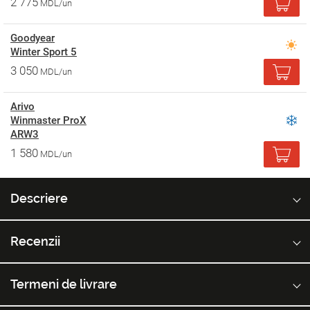
2 775
MDL/un
Goodyear
Winter Sport 5
3 050
MDL/un
Arivo
Winmaster ProX
ARW3
1 580
MDL/un
Descriere
Recenzii
Termeni de livrare