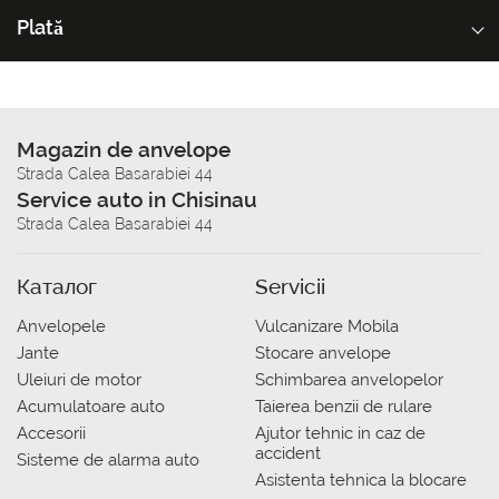
Plată
Magazin de anvelope
Strada Calea Basarabiei 44
Service auto in Chisinau
Strada Calea Basarabiei 44
Каталог
Servicii
Anvelopele
Vulcanizare Mobila
Jante
Stocare anvelope
Uleiuri de motor
Schimbarea anvelopelor
Acumulatoare auto
Taierea benzii de rulare
Accesorii
Ajutor tehnic in caz de
accident
Sisteme de alarma auto
Asistenta tehnica la blocare