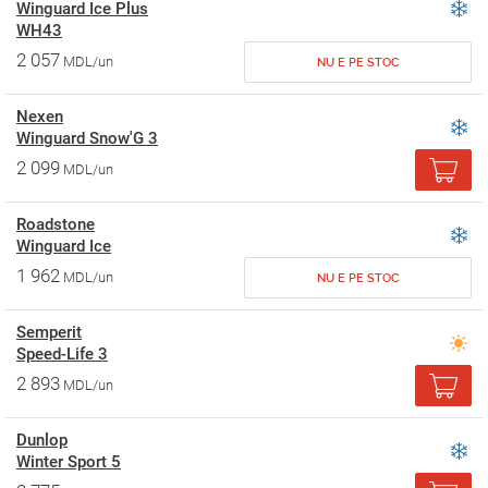
Winguard Ice Plus
WH43
2 057
MDL/un
NU E PE STOC
Nexen
Winguard Snow'G 3
2 099
MDL/un
Roadstone
Winguard Ice
1 962
MDL/un
NU E PE STOC
Semperit
Speed-Life 3
2 893
MDL/un
Dunlop
Winter Sport 5