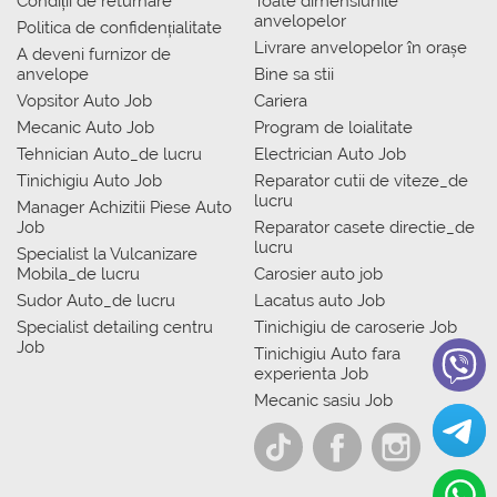
Condiții de returnare
Toate dimensiunile
anvelopelor
Politica de confidențialitate
Livrare anvelopelor în orașe
A deveni furnizor de
anvelope
Bine sa stii
Vopsitor Auto Job
Cariera
Mecanic Auto Job
Program de loialitate
Tehnician Auto_de lucru
Electrician Auto Job
Tinichigiu Auto Job
Reparator cutii de viteze_de
lucru
Manager Achizitii Piese Auto
Job
Reparator casete directie_de
lucru
Specialist la Vulcanizare
Mobila_de lucru
Carosier auto job
Sudor Auto_de lucru
Lacatus auto Job
Specialist detailing centru
Tinichigiu de caroserie Job
Job
Tinichigiu Auto fara
experienta Job
Mecanic sasiu Job