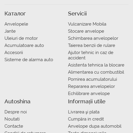
Каталог
Servicii
Anvelopele
Vulcanizare Mobila
Jante
Stocare anvelope
Uleiuri de motor
Schimbarea anvelopelor
Acumulatoare auto
Taierea benzii de rulare
Accesorii
Ajutor tehnic in caz de
accident
Sisteme de alarma auto
Asistenta tehnica la blocare
Alimentarea cu combustibil
Pornirea acumulatorului
Repararea anvelopelor
Echilibrare anvelope
Autoshina
Informații utile
Despre noi
Livrarea şi plata
Noutati
Сumpăra in credit
Contacte
Anvelope dupa automobil