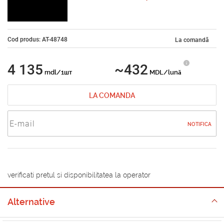
Cod produs: AT-48748
La comandă
4 135
~432
mdl/1шт
MDL/lună
LA COMANDA
NOTIFICA
verificati pretul si disponibilitatea la operator
Alternative