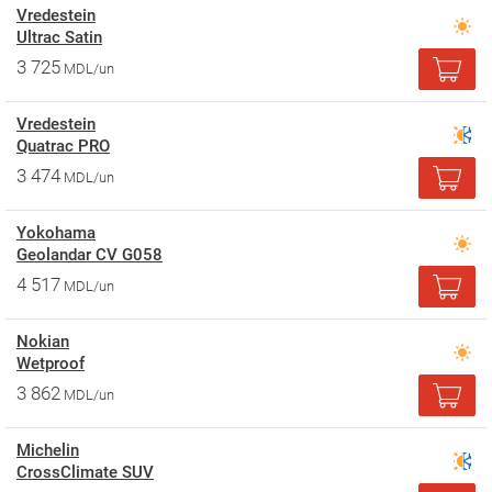
Vredestein
Ultrac Satin
3 725
MDL/un
Vredestein
Quatrac PRO
3 474
MDL/un
Yokohama
Geolandar CV G058
4 517
MDL/un
Nokian
Wetproof
3 862
MDL/un
Michelin
CrossClimate SUV