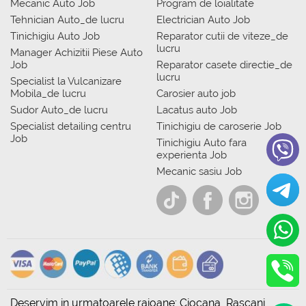
Mecanic Auto Job
Program de loialitate
Tehnician Auto_de lucru
Electrician Auto Job
Tinichigiu Auto Job
Reparator cutii de viteze_de
lucru
Manager Achizitii Piese Auto
Job
Reparator casete directie_de
lucru
Specialist la Vulcanizare
Mobila_de lucru
Carosier auto job
Sudor Auto_de lucru
Lacatus auto Job
Specialist detailing centru
Tinichigiu de caroserie Job
Job
Tinichigiu Auto fara
experienta Job
Mecanic sasiu Job
Deservim in urmatoarele raioane: Ciocana, Rascani,