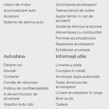
Uleiuri de motor
Schimbarea anvelopelor
Acumulatoare auto
Taierea benzii de rulare
Accesorii
Ajutor tehnic in caz de
accident
Sisteme de alarma auto
Asistenta tehnica la blocare
Alimentarea cu combustibil
Pornirea acumulatorului
Repararea anvelopelor
Echilibrare anvelope
Autoshina
Informații utile
Despre noi
Livrarea şi plata
Noutati
Сumpăra in credit
Contacte
Anvelope dupa automobil
Condiții de returnare
Toate dimensiunile
anvelopelor
Politica de confidențialitate
Livrare anvelopelor în orașe
A deveni furnizor de
anvelope
Bine sa stii
Vopsitor Auto Job
Cariera