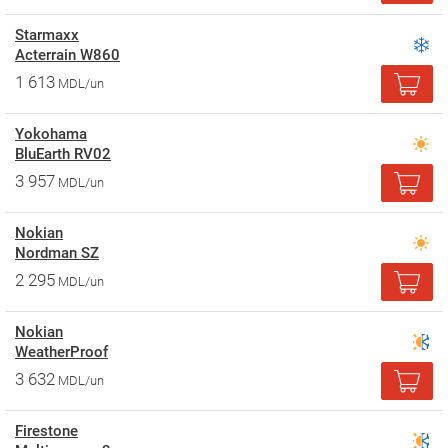
Starmaxx
Acterrain W860
1 613
MDL/un
Yokohama
BluEarth RV02
3 957
MDL/un
Nokian
Nordman SZ
2 295
MDL/un
Nokian
WeatherProof
3 632
MDL/un
Firestone