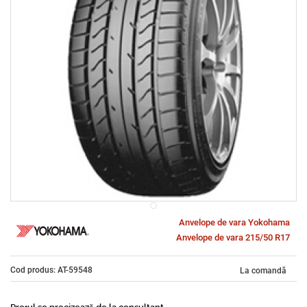
Anvelope de vara Yokohama
Anvelope de vara 215/50 R17
Cod produs: AT-59548
La comandă