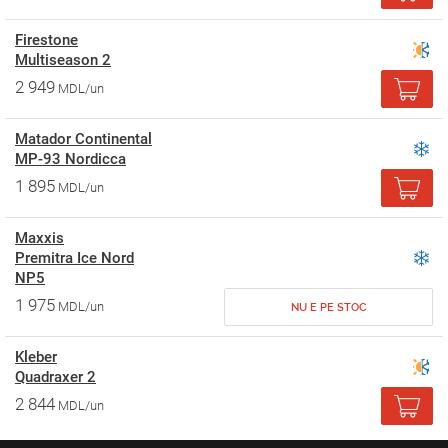
Firestone
Multiseason 2
2 949
MDL/un
Matador Continental
MP-93 Nordicca
1 895
MDL/un
Maxxis
Premitra Ice Nord
NP5
1 975
MDL/un
NU E PE STOC
Kleber
Quadraxer 2
2 844
MDL/un