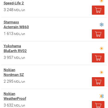
Speed-Life 2
3 248
MDL/un
Starmaxx
Acterrain W860
1 613
MDL/un
Yokohama
BluEarth RV02
3 957
MDL/un
Nokian
Nordman SZ
2 295
MDL/un
Nokian
WeatherProof
3 632
MDL/un