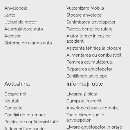
Anvelopele
Vulcanizare Mobila
Jante
Stocare anvelope
Uleiuri de motor
Schimbarea anvelopelor
Acumulatoare auto
Taierea benzii de rulare
Accesorii
Ajutor tehnic in caz de
accident
Sisteme de alarma auto
Asistenta tehnica la blocare
Alimentarea cu combustibil
Pornirea acumulatorului
Repararea anvelopelor
Echilibrare anvelope
Autoshina
Informații utile
Despre noi
Livrarea şi plata
Noutati
Сumpăra in credit
Contacte
Anvelope dupa automobil
Condiții de returnare
Toate dimensiunile
anvelopelor
Politica de confidențialitate
Livrare anvelopelor în orașe
A deveni furnizor de