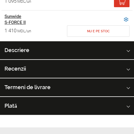
1 095
MDL/un
Sunwide
S-FORCE II
1 410
MDL/un
NU E PE STOC
Descriere
Recenzii
Termeni de livrare
Plată