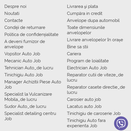
Despre noi
Livrarea şi plata
Noutati
Сumpăra in credit
Contacte
Anvelope dupa automobil
Condiții de returnare
Toate dimensiunile
anvelopelor
Politica de confidențialitate
Livrare anvelopelor în orașe
A deveni furnizor de
anvelope
Bine sa stii
Vopsitor Auto Job
Cariera
Mecanic Auto Job
Program de loialitate
Tehnician Auto_de lucru
Electrician Auto Job
Tinichigiu Auto Job
Reparator cutii de viteze_de
lucru
Manager Achizitii Piese Auto
Job
Reparator casete directie_de
lucru
Specialist la Vulcanizare
Mobila_de lucru
Carosier auto job
Sudor Auto_de lucru
Lacatus auto Job
Specialist detailing centru
Tinichigiu de caroserie Job
Job
Tinichigiu Auto fara
experienta Job