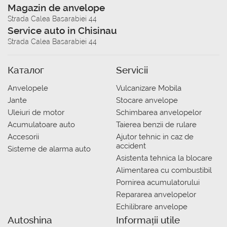
Magazin de anvelope
Strada Calea Basarabiei 44
Service auto in Chisinau
Strada Calea Basarabiei 44
Каталог
Servicii
Anvelopele
Vulcanizare Mobila
Jante
Stocare anvelope
Uleiuri de motor
Schimbarea anvelopelor
Acumulatoare auto
Taierea benzii de rulare
Accesorii
Ajutor tehnic in caz de
accident
Sisteme de alarma auto
Asistenta tehnica la blocare
Alimentarea cu combustibil
Pornirea acumulatorului
Repararea anvelopelor
Echilibrare anvelope
Autoshina
Informații utile