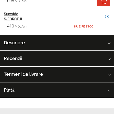
1 095
MDL/un
Sunwide
S-FORCE II
1 410
MDL/un
NU E PE STOC
Descriere
Recenzii
Termeni de livrare
Plată