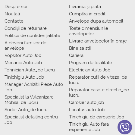
Despre noi
Livrarea şi plata
Noutati
Сumpăra in credit
Contacte
Anvelope dupa automobil
Condiții de returnare
Toate dimensiunile
anvelopelor
Politica de confidențialitate
Livrare anvelopelor în orașe
A deveni furnizor de
anvelope
Bine sa stii
Vopsitor Auto Job
Cariera
Mecanic Auto Job
Program de loialitate
Tehnician Auto_de lucru
Electrician Auto Job
Tinichigiu Auto Job
Reparator cutii de viteze_de
lucru
Manager Achizitii Piese Auto
Job
Reparator casete directie_de
lucru
Specialist la Vulcanizare
Mobila_de lucru
Carosier auto job
Sudor Auto_de lucru
Lacatus auto Job
Specialist detailing centru
Tinichigiu de caroserie Job
Job
Tinichigiu Auto fara
experienta Job