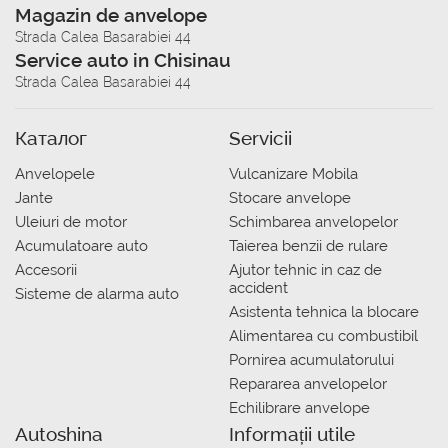
Magazin de anvelope
Strada Calea Basarabiei 44
Service auto in Chisinau
Strada Calea Basarabiei 44
Каталог
Servicii
Anvelopele
Vulcanizare Mobila
Jante
Stocare anvelope
Uleiuri de motor
Schimbarea anvelopelor
Acumulatoare auto
Taierea benzii de rulare
Accesorii
Ajutor tehnic in caz de
accident
Sisteme de alarma auto
Asistenta tehnica la blocare
Alimentarea cu combustibil
Pornirea acumulatorului
Repararea anvelopelor
Echilibrare anvelope
Autoshina
Informații utile