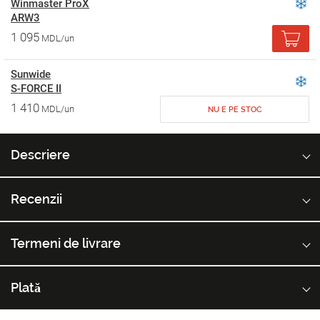
Winmaster ProX
ARW3
1 095
MDL/un
Sunwide
S-FORCE II
1 410
MDL/un
NU E PE STOC
Descriere
Recenzii
Termeni de livrare
Plată