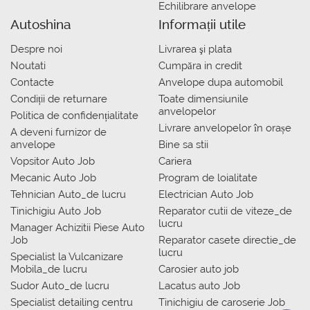
Echilibrare anvelope
Autoshina
Informații utile
Despre noi
Livrarea şi plata
Noutati
Сumpăra in credit
Contacte
Anvelope dupa automobil
Condiții de returnare
Toate dimensiunile
anvelopelor
Politica de confidențialitate
Livrare anvelopelor în orașe
A deveni furnizor de
anvelope
Bine sa stii
Vopsitor Auto Job
Cariera
Mecanic Auto Job
Program de loialitate
Tehnician Auto_de lucru
Electrician Auto Job
Tinichigiu Auto Job
Reparator cutii de viteze_de
lucru
Manager Achizitii Piese Auto
Job
Reparator casete directie_de
lucru
Specialist la Vulcanizare
Mobila_de lucru
Carosier auto job
Sudor Auto_de lucru
Lacatus auto Job
Specialist detailing centru
Tinichigiu de caroserie Job