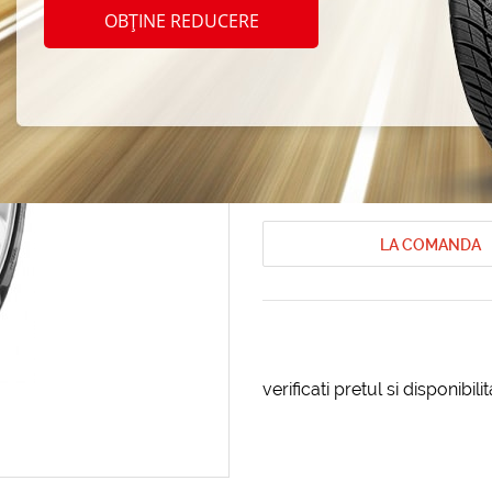
Maxxi
OBȚINE REDUCERE
215/4
Anvelope de vara Maxxis
Anvelope 
Cod produs: AT-28191
LA COMANDA
verificati pretul si disponibil