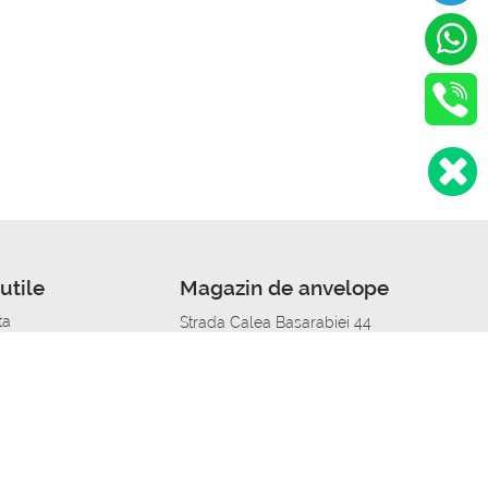
utile
Magazin de anvelope
ta
Strada Calea Basarabiei 44
edit
Service auto in Chisinau
a automobil
unile anvelopelor
Strada Calea Basarabiei 44
pelor în orașe
alitate
Aplicația Autoshina de pe telefon