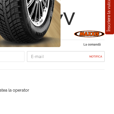
Înscriere la vulcanizare
s M36
5 R17 87V
de vara 215/45 R17
La comandă
NOTIFICA
itatea la operator