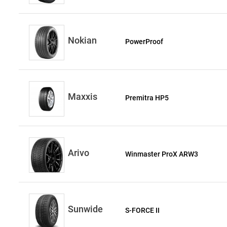
Nokian
PowerProof
Maxxis
Premitra HP5
Arivo
Winmaster ProX ARW3
Sunwide
S-FORCE II