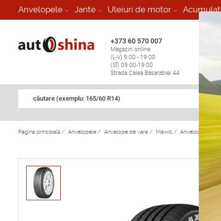
-
Anvelopele
Jante
Uleiuri de motor
Acumulat
+373 60 570 007
+373 
Magazin online
Vulcan
(L-V) 9:00 - 19:00
stop în
(Sî) 09:00-19:00
Strada Calea Basarabiei 44
căutare (exemplu: 165/60 R14)
Pagina principală
/
Anvelopele
/
Anvelope de vara
/
Maxxis
/
Anvelope de va