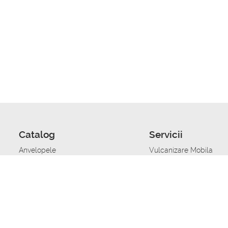
Catalog
Servicii
Anvelopele
Vulcanizare Mobila
Jante
Stocare anvelope
Uleiuri de motor
Schimbarea anvelopelo
Acumulatoare auto
Taierea benzii de rulare
Accesorii
Ajutor tehnic in caz de 
Sisteme de alarma auto
Asistenta tehnica la blo
Alimentarea cu combust