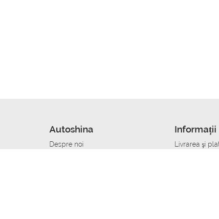
Autoshina
Informații 
Despre noi
Livrarea şi pla
Noutati
Сumpăra in cr
r
Cariera
Anvelope dup
Contacte
Toate dimensi
accident
Condiții de returnare
Livrare anvelo
care
Politica de confidențialitate
Bine sa stii
ibil
A deveni furnizor de anvelope
Program de loi