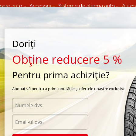
oare auto
Accesorii
Sisteme de alarma auto
Autos
60 066 000
+373 60 608 000
izare Mobila 24/7 non
Service auto in Chisinau
 toate regiunile
(L-V) 9:00 - 19:00
Doriți
(Sî) 09:00-19:00
Strada Calea Basarabiei 44
Obține reducere 5 %
Pentru prima achiziție?
ra Maxxis
/
M36
/
Maxxis M36 215/45 R17 87V
Abonațivă pentru a primi noutățile și ofertele noastre exclusive
Anvel