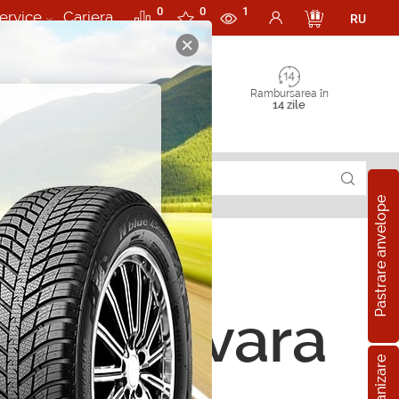
0
0
1
ervice
Cariera
RU
Rambursarea în
14 zile
Pastrare anvelope
ope de vara