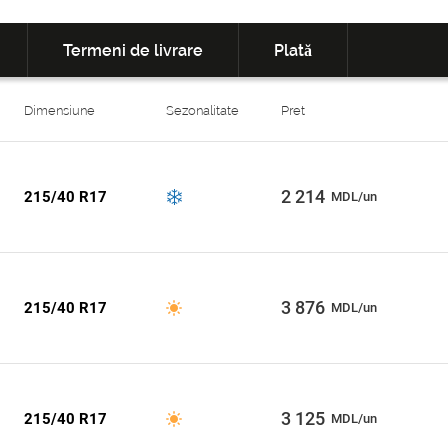
Termeni de livrare
Plată
Dimensiune
Sezonalitate
Pret
2 214
215/40 R17
MDL/un
3 876
215/40 R17
MDL/un
3 125
215/40 R17
MDL/un