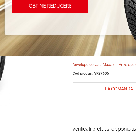
Maxxi
OBȚINE REDUCERE
Victra
215/4
Anvelope de vara Maxxis
Anvelope 
Cod produs: AT-27696
LA COMANDA
verificati pretul si disponibil