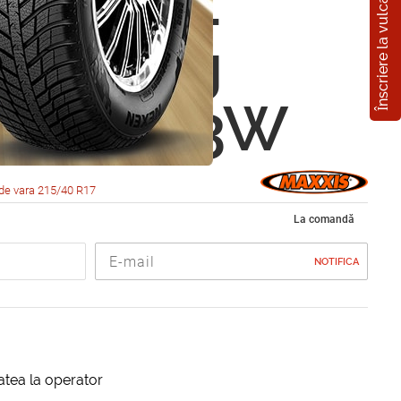
Înscriere la vulcanizare
s MA-Z1
 Drifting
0 R17 83W
de vara 215/40 R17
La comandă
NOTIFICA
itatea la operator