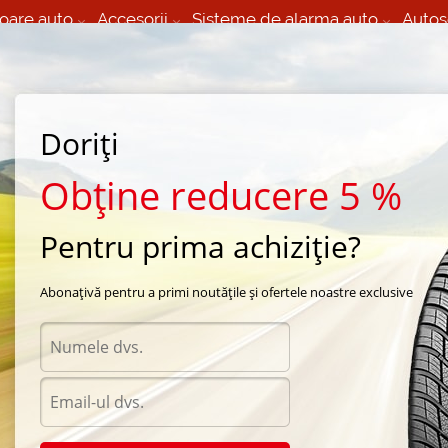
oare auto
Accesorii
Sisteme de alarma auto
Autos
60 066 000
+373 60 608 000
izare Mobila 24/7 non
Service auto in Chisinau
 toate regiunile
(L-V) 9:00 - 19:00
Doriți
(Sî) 09:00-19:00
Strada Calea Basarabiei 44
Obține reducere 5 %
Pentru prima achiziție?
ra Maxxis
/
MA-Z1 Victra Drifting
/
Maxxis MA-Z1 Victra Drifting 215/40 R17 83W
Abonațivă pentru a primi noutățile și ofertele noastre exclusive
Anvel