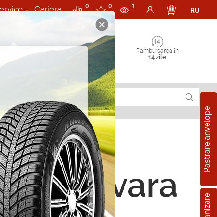
0
0
1
ervice
Cariera
RU
Rambursarea în
14 zile
Pastrare anvelope
ope de vara