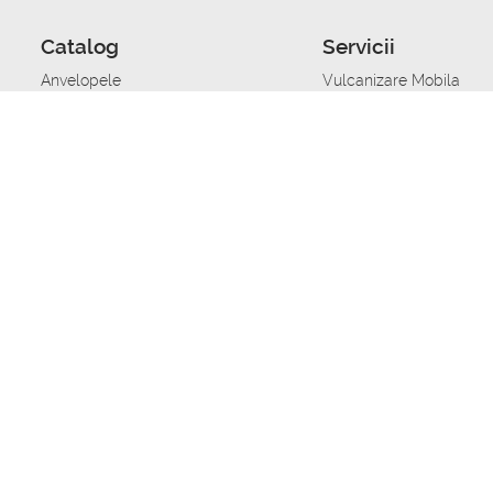
Catalog
Servicii
Anvelopele
Vulcanizare Mobila
Jante
Stocare anvelope
Uleiuri de motor
Schimbarea anvelopelo
Acumulatoare auto
Taierea benzii de rulare
Accesorii
Ajutor tehnic in caz de 
Sisteme de alarma auto
Asistenta tehnica la blo
Alimentarea cu combust
Pornirea acumulatorului
Repararea anvelopelor
Echilibrare anvelope