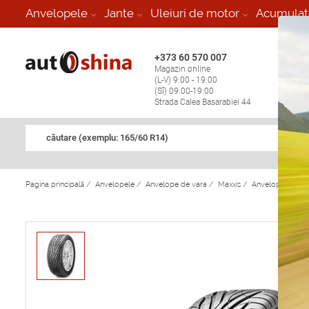
-
Anvelopele
Jante
Uleiuri de motor
Acumulat
+373 60 570 007
+373 
Magazin online
Vulcan
(L-V) 9:00 - 19:00
stop în
(Sî) 09:00-19:00
Strada Calea Basarabiei 44
căutare (exemplu: 165/60 R14)
Pagina principală
/
Anvelopele
/
Anvelope de vara
/
Maxxis
/
Anvelope de va