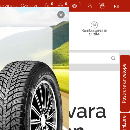
0
0
1
ervice
Cariera
RU
Rambursarea în
14 zile
Pastrare anvelope
ope de vara