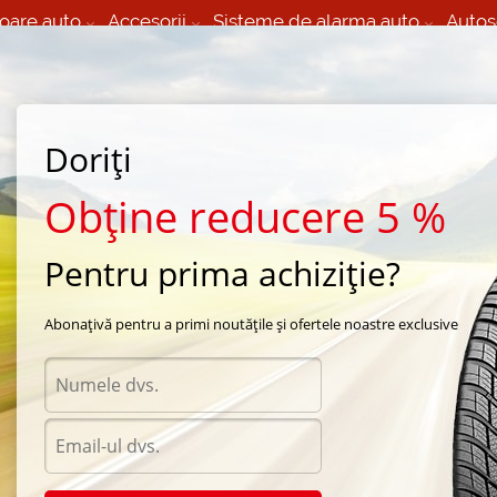
oare auto
Accesorii
Sisteme de alarma auto
Autos
60 066 000
+373 60 608 000
izare Mobila 24/7 non
Service auto in Chisinau
 toate regiunile
(L-V) 9:00 - 19:00
Doriți
(Sî) 09:00-19:00
Strada Calea Basarabiei 44
Obține reducere 5 %
Pentru prima achiziție?
ara Kumho
/
PorTran KC53
/
Kumho PorTran KC53 205/75 R16C 110R
Abonațivă pentru a primi noutățile și ofertele noastre exclusive
Anvel