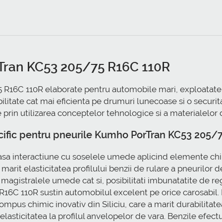
rTran KC53 205/75 R16C 110R
6C 110R elaborate pentru automobile mari, exploatate in 
obilitate cat mai eficienta pe drumuri lunecoase si o securi
e prin utilizarea conceptelor tehnologice si a materialelor
cific pentru pneurile Kumho PorTran KC53 205/
asa interactiune cu soselele umede aplicind elemente chim
arit elasticitatea profilului benzii de rulare a pneurilor de
agistralele umede cat si, posibilitati imbunatatite de reg
6C 110R sustin automobilul excelent pe orice carosabil. P
us chimic inovativ din Siliciu, care a marit durabilitatea 
t elasticitatea la profilul anvelopelor de vara. Benzile efe