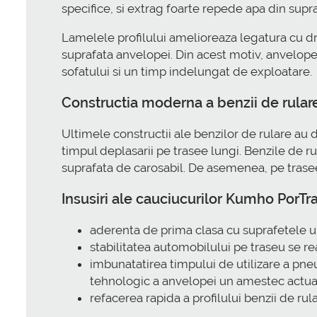
specifice, si extrag foarte repede apa din supr
Lamelele profilului amelioreaza legatura cu d
suprafata anvelopei. Din acest motiv, anvelope
sofatului si un timp indelungat de exploatare.
Constructia moderna a benzii de rular
Ultimele constructii ale benzilor de rulare au
timpul deplasarii pe trasee lungi. Benzile de 
suprafata de carosabil. De asemenea, pe trase
Insusiri ale cauciucurilor Kumho PorT
aderenta de prima clasa cu suprafetele ume
stabilitatea automobilului pe traseu se rea
imbunatatirea timpului de utilizare a pn
tehnologic a anvelopei un amestec actual
refacerea rapida a profilului benzii de ru