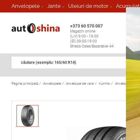
-
Anvelopele
Jante
Uleiuri de motor
Acumulat
+373 60 570 007
+373 
Magazin online
Vulcan
(L-V) 9:00 - 19:00
stop în
(Sî) 09:00-19:00
Strada Calea Basarabiei 44
căutare (exemplu: 165/60 R14)
Pagina principală
/
Anvelopele
/
Anvelope de vara
/
Kumho
/
Anvelope de v