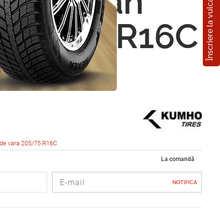
Înscriere la vulcanizare
 PorTran
205/75 R16C
de vara 205/75 R16C
La comandă
NOTIFICA