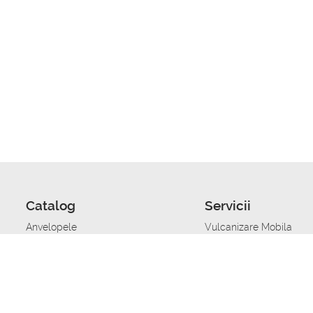
Catalog
Servicii
Anvelopele
Vulcanizare Mobila
Jante
Stocare anvelope
Uleiuri de motor
Schimbarea anvelopelo
Acumulatoare auto
Taierea benzii de rulare
Accesorii
Ajutor tehnic in caz de 
Sisteme de alarma auto
Asistenta tehnica la blo