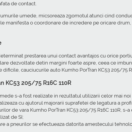
afata de contact.
rumurile umede, micsoreaza zgomotul atunci cind conduce
le manifesta o coordonare de incredere pe oricare drum, g
e
 determinat prestarea unui contact avantajos cu orice port
rulare dezvoltate detin margini foarte aspre, ceea ce imbu
e dificile, cauciucurile auto Kumho PorTran KC53 205/75 
ran KC53 205/75 R16C 110R
de s-a fost realizate in rezultatul utilizarii celor mai no
lizeaza cu ajutorul majorarii suprafetei de legatura a profi
eurilor de vara Kumho PorTran KC53 205/75 R16C 110R, s-a 
izat de SI;
lare a pneurilor se efectueaza datorita amestecului tehnolog