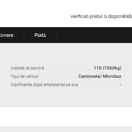
verificati pretul si disponibil
ivrare
Plată
110 (1060kg)
Indicele de sarcină
Camioneta/ Microbuz
Tipul de vehicul
-
Clasificarea dupa amplasarea pe axa