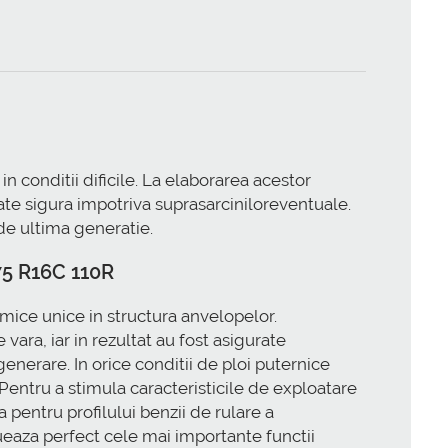
conditii dificile. La elaborarea acestor
tate sigura impotriva suprasarciniloreventuale.
 de ultima generatie.
75 R16C 110R
ice unice in structura anvelopelor.
 vara, iar in rezultat au fost asigurate
enerare. In orice conditii de ploi puternice
entru a stimula caracteristicile de exploatare
pentru profilului benzii de rulare a
ctueaza perfect cele mai importante functii