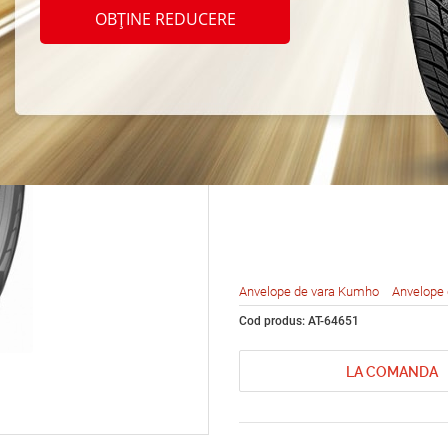
Kumho
OBȚINE REDUCERE
KC53 
110R
Anvelope de vara Kumho
Anvelope 
Cod produs: AT-64651
LA COMANDA