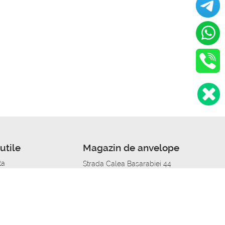
utile
Magazin de anvelope
ta
Strada Calea Basarabiei 44
edit
Service auto in Chisinau
a automobil
unile anvelopelor
Strada Calea Basarabiei 44
pelor în orașe