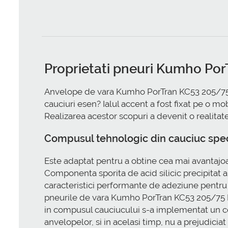
Proprietati pneuri Kumho Po
Anvelope de vara Kumho PorTran KC53 205/75 R1
cauciuri esen? Ialul accent a fost fixat pe o m
Realizarea acestor scopuri a devenit o realitat
Compusul tehnologic din cauciuc spe
Este adaptat pentru a obtine cea mai avantajo
Componenta sporita de acid silicic precipitat a m
caracteristici performante de adeziune pentru m
pneurile de vara Kumho PorTran KC53 205/75 R1
in compusul cauciucului s-a implementat un comp
anvelopelor, si in acelasi timp, nu a prejudicia