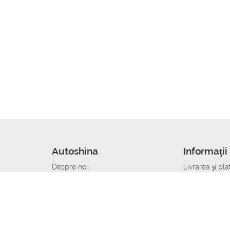
Autoshina
Informații 
Despre noi
Livrarea şi pla
Noutati
Сumpăra in cr
r
Cariera
Anvelope dup
Contacte
Toate dimensi
accident
Condiții de returnare
Livrare anvelo
care
Politica de confidențialitate
Bine sa stii