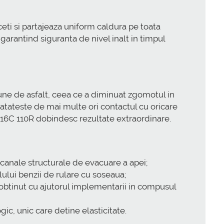
ti si partajeaza uniform caldura pe toata
arantind siguranta de nivel inalt in timpul
iune de asfalt, ceea ce a diminuat zgomotul in
natateste de mai multe ori contactul cu oricare
R16C 110R dobindesc rezultate extraordinare.
i canale structurale de evacuare a apei;
lului benzii de rulare cu soseaua;
obtinut cu ajutorul implementarii in compusul
ic, unic care detine elasticitate.