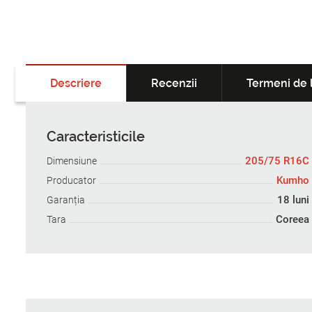
Descriere
Recenzii
Termeni de l
Caracteristicile
205/75 R16C
Dimensiune
Kumho
Producator
18 luni
Garanția
Coreea
Tara