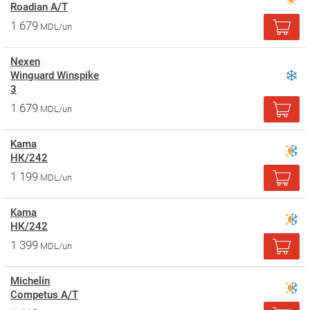
Roadian A/T
1 679
MDL/un
Nexen
Winguard Winspike
3
1 679
MDL/un
Kama
НК/242
1 199
MDL/un
Kama
НК/242
1 399
MDL/un
Michelin
Competus A/T