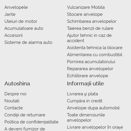
Anvelopele
Vulcanizare Mobila
Jante
Stocare anvelope
Uleiuri de motor
Schimbarea anvelopelor
Acumulatoare auto
Taierea benzii de rulare
Accesorii
Ajutor tehnic in caz de
accident
Sisteme de alarma auto
Asistenta tehnica la blocare
Alimentarea cu combustibil
Pornirea acumulatorului
Repararea anvelopelor
Echilibrare anvelope
Autoshina
Informații utile
Despre noi
Livrarea şi plata
Noutati
Сumpăra in credit
Contacte
Anvelope dupa automobil
Condiții de returnare
Toate dimensiunile
anvelopelor
Politica de confidențialitate
Livrare anvelopelor în orașe
A deveni furnizor de