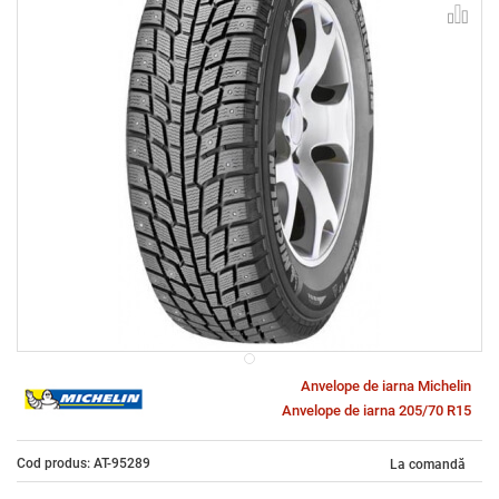
Anvelope de iarna Michelin
Anvelope de iarna 205/70 R15
Cod produs: AT-95289
La comandă