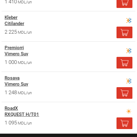
1 410
MDL/un
Kleber
Citilander
2 225
MDL/un
Premiorri
Vimero Suv
1 000
MDL/un
Rosava
Vimero Suv
1 248
MDL/un
RoadX
RXQUEST H/T01
1 095
MDL/un