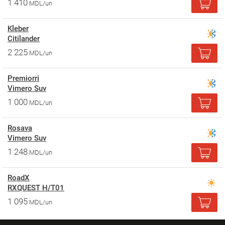
1 410
MDL/un
Kleber
Citilander
2 225
MDL/un
Premiorri
Vimero Suv
1 000
MDL/un
Rosava
Vimero Suv
1 248
MDL/un
RoadX
RXQUEST H/T01
1 095
MDL/un