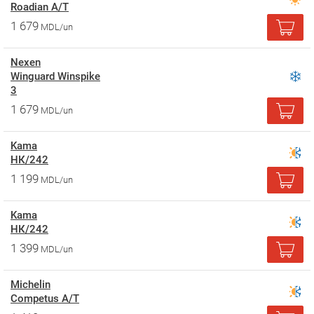
Roadian A/T
1 679
MDL/un
Nexen
Winguard Winspike
3
1 679
MDL/un
Kama
НК/242
1 199
MDL/un
Kama
НК/242
1 399
MDL/un
Michelin
Competus A/T