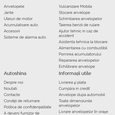
Anvelopele
Vulcanizare Mobila
Jante
Stocare anvelope
Uleiuri de motor
Schimbarea anvelopelor
Acumulatoare auto
Taierea benzii de rulare
Accesorii
Ajutor tehnic in caz de
accident
Sisteme de alarma auto
Asistenta tehnica la blocare
Alimentarea cu combustibil
Pornirea acumulatorului
Repararea anvelopelor
Echilibrare anvelope
Autoshina
Informații utile
Despre noi
Livrarea şi plata
Noutati
Сumpăra in credit
Contacte
Anvelope dupa automobil
Condiții de returnare
Toate dimensiunile
anvelopelor
Politica de confidențialitate
Livrare anvelopelor în orașe
A deveni furnizor de