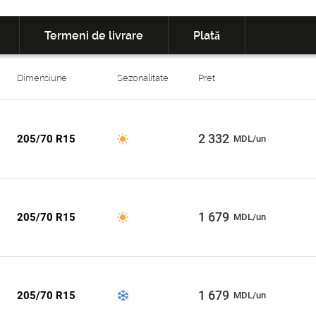
Termeni de livrare
Plată
Dimensiune
Sezonalitate
Pret
2 332
205/70 R15
MDL/un
1 679
205/70 R15
MDL/un
1 679
205/70 R15
MDL/un