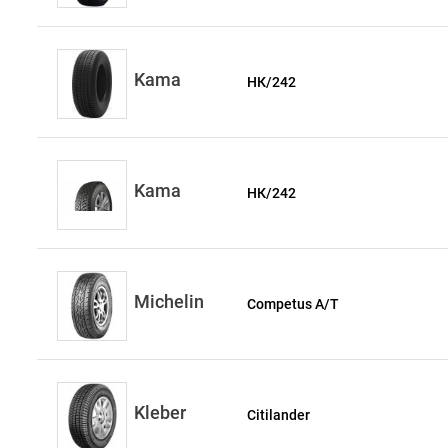
Kama
НК/242
Kama
НК/242
Michelin
Competus A/T
Kleber
Citilander