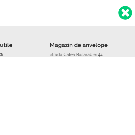
utile
Magazin de anvelope
ta
Strada Calea Basarabiei 44
edit
Service auto in Chisinau
a automobil
unile anvelopelor
Strada Calea Basarabiei 44
pelor în orașe
alitate
Aplicația Autoshina de pe telefon
itii Piese Auto Job
 Vulcanizare Mobila_de
 lucru
ailing centru Job
caroserie Job