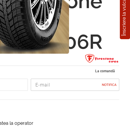
Înscriere la vulcanizare
n Firestone
AWK
0 R15 106R
La comandă
NOTIFICA
itatea la operator