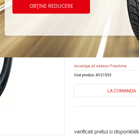
seaso
OBȚINE REDUCERE
VANH
205/7
Anvelope all season Firestone
Cod produs: AT-21553
LA COMANDA
verificati pretul si disponibil