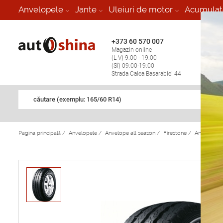
-
Anvelopele
Jante
Uleiuri de motor
Acumulat
+373 60 570 007
+373 
Magazin online
Vulcan
(L-V) 9:00 - 19:00
stop în
(Sî) 09:00-19:00
Strada Calea Basarabiei 44
căutare (exemplu: 165/60 R14)
Pagina principală
/
Anvelopele
/
Anvelope all season
/
Firestone
/
Anvelope a