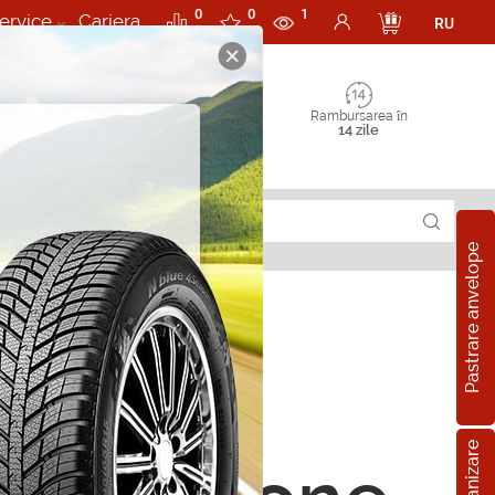
0
0
1
ervice
Cariera
RU
Rambursarea în
14 zile
Pastrare anvelope
pe all