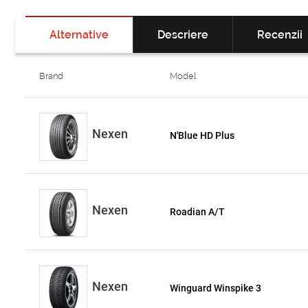
Alternative
Descriere
Recenzii
Brand
Model
Nexen
N'Blue HD Plus
Nexen
Roadian A/T
Nexen
Winguard Winspike 3