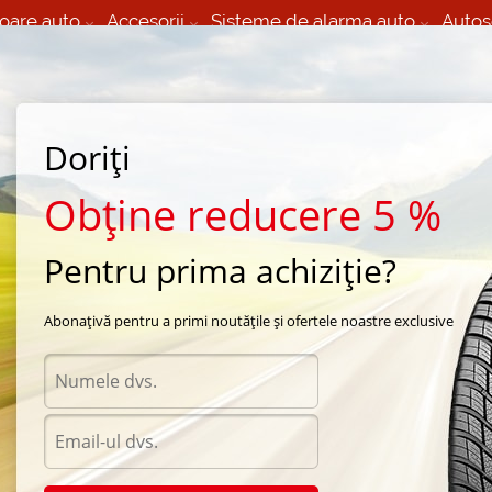
oare auto
Accesorii
Sisteme de alarma auto
Autos
60 066 000
+373 60 608 000
izare Mobila 24/7 non
Service auto in Chisinau
 toate regiunile
(L-V) 9:00 - 19:00
Doriți
(Sî) 09:00-19:00
Strada Calea Basarabiei 44
Obține reducere 5 %
Pentru prima achiziție?
ll season Firestone
/
VANHAWK
/
Firestone VANHAWK 205/70 R15 106R
Abonațivă pentru a primi noutățile și ofertele noastre exclusive
Anvelo