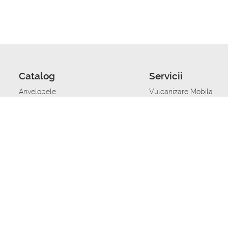
Catalog
Servicii
Anvelopele
Vulcanizare Mobila
Jante
Stocare anvelope
Uleiuri de motor
Schimbarea anvelopelo
Acumulatoare auto
Taierea benzii de rulare
Accesorii
Ajutor tehnic in caz de 
Sisteme de alarma auto
Asistenta tehnica la blo
Alimentarea cu combust
Pornirea acumulatorului
Repararea anvelopelor
Echilibrare anvelope