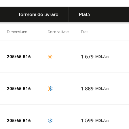
Termeni de livrare
Plată
Dimensiune
Sezonalitate
Pret
1 679
205/65 R16
MDL/un
1 889
205/65 R16
MDL/un
1 599
205/65 R16
MDL/un