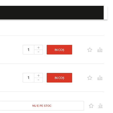
+
-
IN COȘ
+
-
IN COȘ
NU E PE STOC