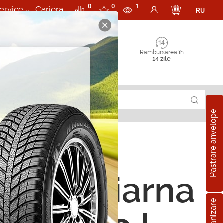
0
0
1
ervice
Cariera
RU
Rambursarea în
14 zile
Pastrare anvelope
ope de iarna