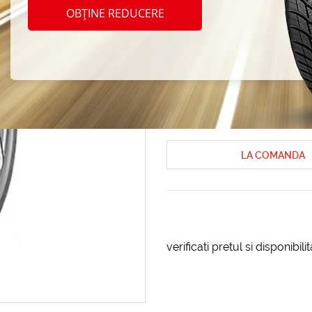
Effipl
OBȚINE REDUCERE
205/6
Anvelope de iarna Effiplus
Anvelope
Cod produs: AT-8975
LA COMANDA
verificati pretul si disponibil