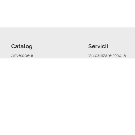
Catalog
Servicii
Anvelopele
Vulcanizare Mobila
Jante
Stocare anvelope
Uleiuri de motor
Schimbarea anvelopelo
Acumulatoare auto
Taierea benzii de rulare
Accesorii
Ajutor tehnic in caz de 
Sisteme de alarma auto
Asistenta tehnica la blo
Alimentarea cu combust
Pornirea acumulatorului
Repararea anvelopelor
Echilibrare anvelope