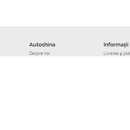
Autoshina
Informații 
Despre noi
Livrarea şi pla
Noutati
Сumpăra in cr
r
Cariera
Anvelope dup
Contacte
Toate dimensi
accident
Condiții de returnare
Livrare anvelo
care
Politica de confidențialitate
Bine sa stii
ibil
A deveni furnizor de anvelope
Program de loi
Vopsitor Auto Job
Manager Achiz
Mecanic Auto Job
Specialist la
lucru
Tehnician Auto_de lucru
Sudor Auto_de
Tinichigiu Auto Job
Specialist det
Electrician Auto Job
Tinichigiu de 