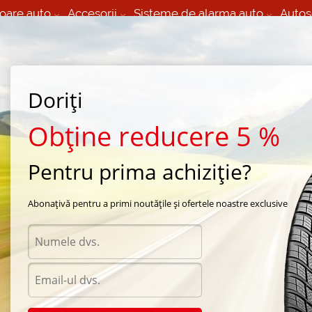
oare auto
Accesorii
Sisteme de alarma auto
Autos
60 066 000
+373 60 608 000
izare Mobila 24/7 non
Service auto in Chisinau
 toate regiunile
(L-V) 9:00 - 19:00
Doriți
(Sî) 09:00-19:00
Strada Calea Basarabiei 44
Obține reducere 5 %
Pentru prima achiziție?
na Effiplus
/
Epluto I
/
Effiplus Epluto I 205/65 R16 95H
Abonațivă pentru a primi noutățile și ofertele noastre exclusive
Anvel