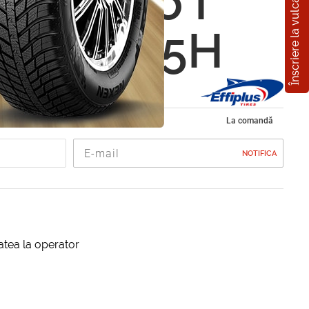
Înscriere la vulcanizare
us Epluto I
5 R16 95H
 de iarna 205/65 R16
La comandă
NOTIFICA
itatea la operator