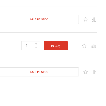
NU E PE STOC
+
-
IN COȘ
NU E PE STOC