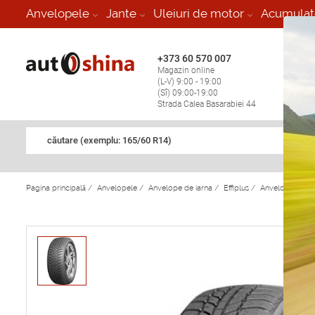
-
Anvelopele
Jante
Uleiuri de motor
Acumulat
+373 60 570 007
+373 
Magazin online
Vulcan
(L-V) 9:00 - 19:00
stop în
(Sî) 09:00-19:00
Strada Calea Basarabiei 44
căutare (exemplu: 165/60 R14)
Pagina principală
/
Anvelopele
/
Anvelope de iarna
/
Effiplus
/
Anvelope de iar