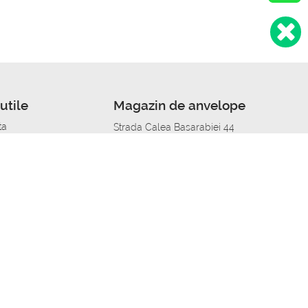
utile
Magazin de anvelope
ta
Strada Calea Basarabiei 44
edit
Service auto in Chisinau
a automobil
unile anvelopelor
Strada Calea Basarabiei 44
pelor în orașe
alitate
Aplicația Autoshina de pe telefon
itii Piese Auto Job
 Vulcanizare Mobila_de
 lucru
ailing centru Job
caroserie Job