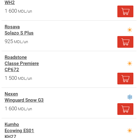
WH2
1 600
MDL/un
Rosava
Solazo S Plus
925
MDL/un
Roadstone
Classe Premiere
CP672
1 500
MDL/un
Nexen
Winguard Snow G3
1 600
MDL/un
Kumho
Ecowing ES01
KH27