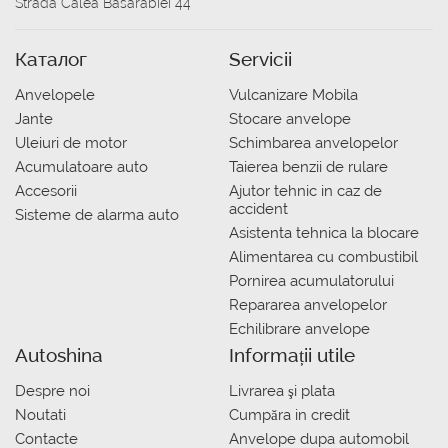
Strada Calea Basarabiei 44
Каталог
Servicii
Anvelopele
Vulcanizare Mobila
Jante
Stocare anvelope
Uleiuri de motor
Schimbarea anvelopelor
Acumulatoare auto
Taierea benzii de rulare
Accesorii
Ajutor tehnic in caz de
accident
Sisteme de alarma auto
Asistenta tehnica la blocare
Alimentarea cu combustibil
Pornirea acumulatorului
Repararea anvelopelor
Echilibrare anvelope
Autoshina
Informații utile
Despre noi
Livrarea şi plata
Noutati
Сumpăra in credit
Contacte
Anvelope dupa automobil