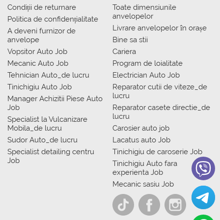
Condiții de returnare
Toate dimensiunile
anvelopelor
Politica de confidențialitate
Livrare anvelopelor în orașe
A deveni furnizor de
anvelope
Bine sa stii
Vopsitor Auto Job
Cariera
Mecanic Auto Job
Program de loialitate
Tehnician Auto_de lucru
Electrician Auto Job
Tinichigiu Auto Job
Reparator cutii de viteze_de
lucru
Manager Achizitii Piese Auto
Job
Reparator casete directie_de
lucru
Specialist la Vulcanizare
Mobila_de lucru
Carosier auto job
Sudor Auto_de lucru
Lacatus auto Job
Specialist detailing centru
Tinichigiu de caroserie Job
Job
Tinichigiu Auto fara
experienta Job
Mecanic sasiu Job