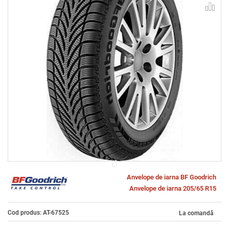
Anvelope de iarna BF Goodrich
Anvelope de iarna 205/65 R15
Cod produs: AT-67525
La comandă