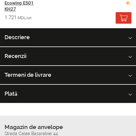
Ecowing ES01
KH27
1 721
MDL/un
Descriere
Recenzii
Termeni de livrare
Plată
Magazin de anvelope
Strada Calea Basarabiei 44