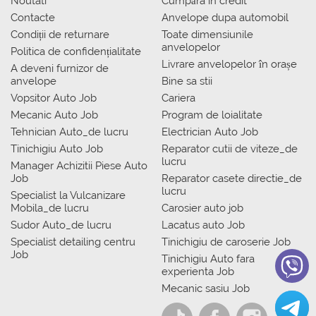
Noutati
Сumpăra in credit
Contacte
Anvelope dupa automobil
Condiții de returnare
Toate dimensiunile
anvelopelor
Politica de confidențialitate
Livrare anvelopelor în orașe
A deveni furnizor de
anvelope
Bine sa stii
Vopsitor Auto Job
Cariera
Mecanic Auto Job
Program de loialitate
Tehnician Auto_de lucru
Electrician Auto Job
Tinichigiu Auto Job
Reparator cutii de viteze_de
lucru
Manager Achizitii Piese Auto
Job
Reparator casete directie_de
lucru
Specialist la Vulcanizare
Mobila_de lucru
Carosier auto job
Sudor Auto_de lucru
Lacatus auto Job
Specialist detailing centru
Tinichigiu de caroserie Job
Job
Tinichigiu Auto fara
experienta Job
Mecanic sasiu Job