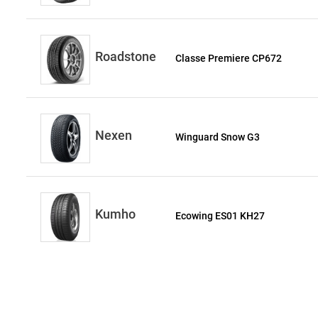
Roadstone
Classe Premiere CP672
Nexen
Winguard Snow G3
Kumho
Ecowing ES01 KH27