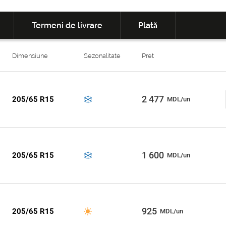
Termeni de livrare
Plată
Dimensiune
Sezonalitate
Pret
2 477
205/65 R15
MDL/un
1 600
205/65 R15
MDL/un
925
205/65 R15
MDL/un