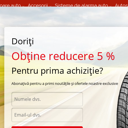
oare auto
Accesorii
Sisteme de alarma auto
Autos
60 066 000
+373 60 608 000
izare Mobila 24/7 non
Service auto in Chisinau
 toate regiunile
(L-V) 9:00 - 19:00
Doriți
(Sî) 09:00-19:00
Strada Calea Basarabiei 44
Obține reducere 5 %
Pentru prima achiziție?
iarna Cordiant
/
Polar
/
Cordiant Polar 2 205/65 R15 94T
Abonațivă pentru a primi noutățile și ofertele noastre exclusive
Anvel