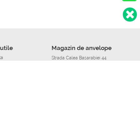
utile
Magazin de anvelope
ta
Strada Calea Basarabiei 44
edit
Service auto in Chisinau
a automobil
unile anvelopelor
Strada Calea Basarabiei 44
pelor în orașe
alitate
Aplicația Autoshina de pe telefon
itii Piese Auto Job
 Vulcanizare Mobila_de
 lucru
ailing centru Job
caroserie Job