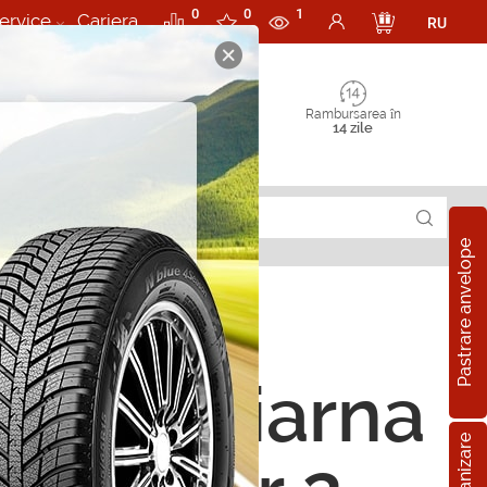
0
0
1
ervice
Cariera
RU
Rambursarea în
14 zile
Pastrare anvelope
ope de iarna