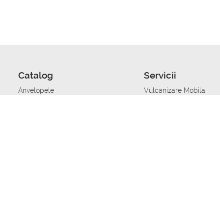
Catalog
Servicii
Anvelopele
Vulcanizare Mobila
Jante
Stocare anvelope
Uleiuri de motor
Schimbarea anvelopelo
Acumulatoare auto
Taierea benzii de rulare
Accesorii
Ajutor tehnic in caz de 
Sisteme de alarma auto
Asistenta tehnica la blo
Alimentarea cu combust
Pornirea acumulatorului
Repararea anvelopelor
Echilibrare anvelope