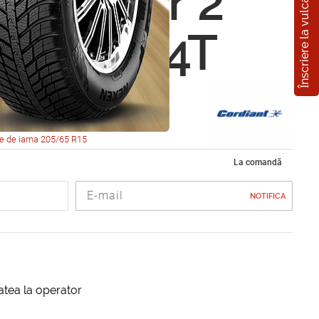
Înscriere la vulcanizare
nt Polar 2
5 R15 94T
e de iarna 205/65 R15
La comandă
NOTIFICA
itatea la operator