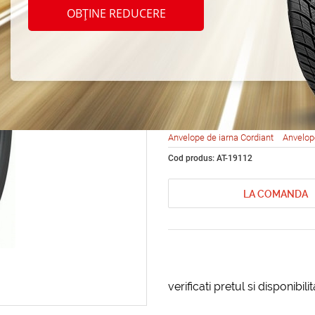
Cordia
OBȚINE REDUCERE
205/6
Anvelope de iarna Cordiant
Anvelop
Cod produs: AT-19112
LA COMANDA
verificati pretul si disponibil