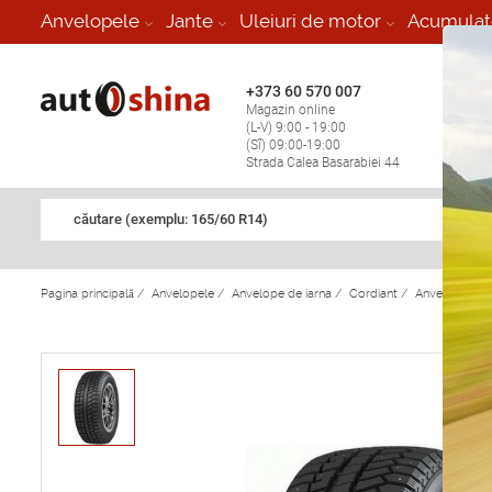
-
Anvelopele
Jante
Uleiuri de motor
Acumulat
+373 60 570 007
+373 
Magazin online
Vulcan
(L-V) 9:00 - 19:00
stop în
(Sî) 09:00-19:00
Strada Calea Basarabiei 44
căutare (exemplu: 165/60 R14)
Pagina principală
/
Anvelopele
/
Anvelope de iarna
/
Cordiant
/
Anvelope de 