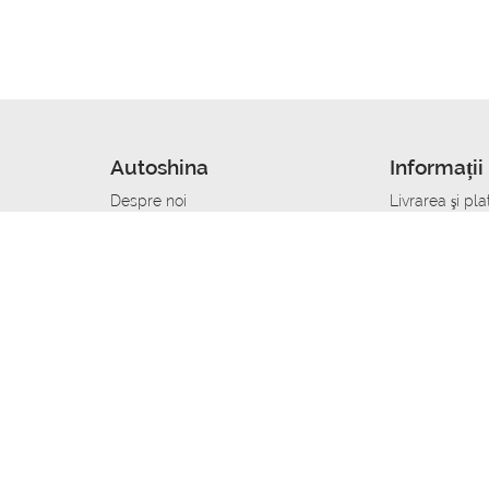
Autoshina
Informații 
Despre noi
Livrarea şi pla
Noutati
Сumpăra in cr
r
Cariera
Anvelope dup
Contacte
Toate dimensi
accident
Condiții de returnare
Livrare anvelo
care
Politica de confidențialitate
Bine sa stii
ibil
A deveni furnizor de anvelope
Program de loi
Vopsitor Auto Job
Manager Achiz
Mecanic Auto Job
Specialist la
lucru
Tehnician Auto_de lucru
Sudor Auto_de
Tinichigiu Auto Job
Specialist det
Electrician Auto Job
Tinichigiu de 