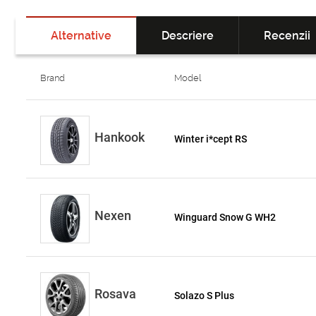
Alternative
Descriere
Recenzii
Brand
Model
Hankook
Winter i*cept RS
Nexen
Winguard Snow G WH2
Rosava
Solazo S Plus