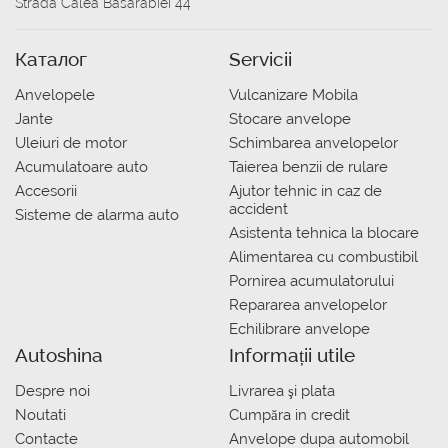
Strada Calea Basarabiei 44
Каталог
Servicii
Anvelopele
Vulcanizare Mobila
Jante
Stocare anvelope
Uleiuri de motor
Schimbarea anvelopelor
Acumulatoare auto
Taierea benzii de rulare
Accesorii
Ajutor tehnic in caz de
accident
Sisteme de alarma auto
Asistenta tehnica la blocare
Alimentarea cu combustibil
Pornirea acumulatorului
Repararea anvelopelor
Echilibrare anvelope
Autoshina
Informații utile
Despre noi
Livrarea şi plata
Noutati
Сumpăra in credit
Contacte
Anvelope dupa automobil