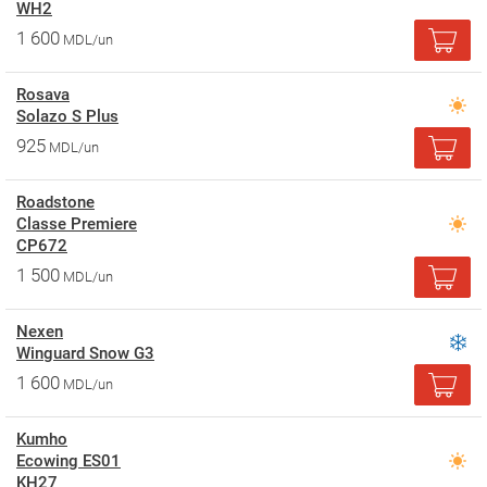
WH2
1 600
MDL/un
Rosava
Solazo S Plus
925
MDL/un
Roadstone
Classe Premiere
CP672
1 500
MDL/un
Nexen
Winguard Snow G3
1 600
MDL/un
Kumho
Ecowing ES01
KH27