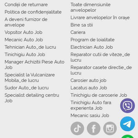
Condiții de returnare
Toate dimensiunile
anvelopelor
Politica de confidențialitate
Livrare anvelopelor în orașe
A deveni furnizor de
anvelope
Bine sa stii
Vopsitor Auto Job
Cariera
Mecanic Auto Job
Program de loialitate
Tehnician Auto_de lucru
Electrician Auto Job
Tinichigiu Auto Job
Reparator cutii de viteze_de
lucru
Manager Achizitii Piese Auto
Job
Reparator casete directie_de
lucru
Specialist la Vulcanizare
Mobila_de lucru
Carosier auto job
Sudor Auto_de lucru
Lacatus auto Job
Specialist detailing centru
Tinichigiu de caroserie Job
Job
Tinichigiu Auto fara
experienta Job
Mecanic sasiu Job