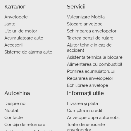
Каталог
Servicii
Anvelopele
Vulcanizare Mobila
Jante
Stocare anvelope
Uleiuri de motor
Schimbarea anvelopelor
Acumulatoare auto
Taierea benzii de rulare
Accesorii
Ajutor tehnic in caz de
accident
Sisteme de alarma auto
Asistenta tehnica la blocare
Alimentarea cu combustibil
Pornirea acumulatorului
Repararea anvelopelor
Echilibrare anvelope
Autoshina
Informații utile
Despre noi
Livrarea şi plata
Noutati
Сumpăra in credit
Contacte
Anvelope dupa automobil
Condiții de returnare
Toate dimensiunile
anvelopelor