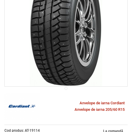
Anvelope de iarna Cordiant
Anvelope de iarna 205/60 R15
Cod produs: AT-19114
La comandă