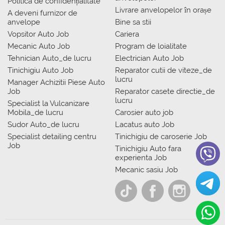
Politica de confidențialitate
Livrare anvelopelor în orașe
A deveni furnizor de
anvelope
Bine sa stii
Vopsitor Auto Job
Cariera
Mecanic Auto Job
Program de loialitate
Tehnician Auto_de lucru
Electrician Auto Job
Tinichigiu Auto Job
Reparator cutii de viteze_de
lucru
Manager Achizitii Piese Auto
Job
Reparator casete directie_de
lucru
Specialist la Vulcanizare
Mobila_de lucru
Carosier auto job
Sudor Auto_de lucru
Lacatus auto Job
Specialist detailing centru
Tinichigiu de caroserie Job
Job
Tinichigiu Auto fara
experienta Job
Mecanic sasiu Job