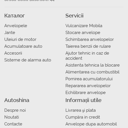
Каталог
Servicii
Anvelopele
Vulcanizare Mobila
Jante
Stocare anvelope
Uleiuri de motor
Schimbarea anvelopelor
Acumulatoare auto
Taierea benzii de rulare
Accesorii
Ajutor tehnic in caz de
accident
Sisteme de alarma auto
Asistenta tehnica la blocare
Alimentarea cu combustibil
Pornirea acumulatorului
Repararea anvelopelor
Echilibrare anvelope
Autoshina
Informații utile
Despre noi
Livrarea şi plata
Noutati
Сumpăra in credit
Contacte
Anvelope dupa automobil