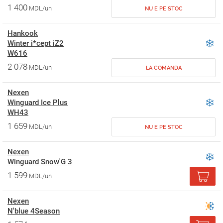
1 400
MDL/un
NU E PE STOC
Hankook
Winter i*cept iZ2
W616
2 078
MDL/un
LA COMANDA
Nexen
Winguard Ice Plus
WH43
1 659
MDL/un
NU E PE STOC
Nexen
Winguard Snow'G 3
1 599
MDL/un
Nexen
N'blue 4Season