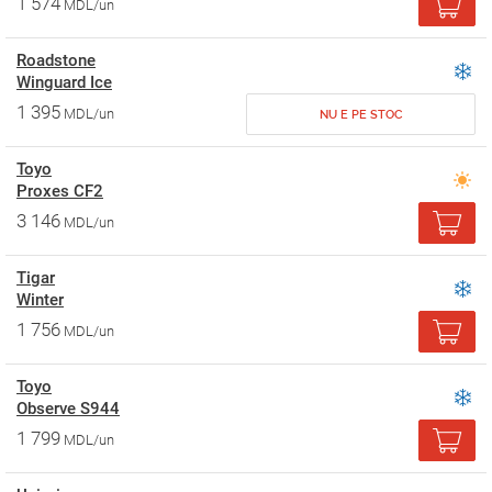
1 574
MDL/un
Roadstone
Winguard Ice
1 395
MDL/un
NU E PE STOC
Toyo
Proxes CF2
3 146
MDL/un
Tigar
Winter
1 756
MDL/un
Toyo
Observe S944
1 799
MDL/un