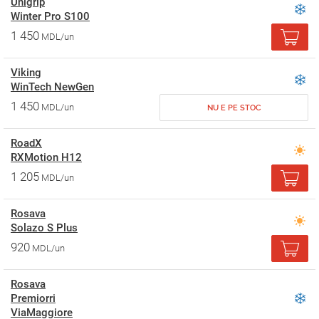
Unigrip
Winter Pro S100
1 450
MDL/un
Viking
WinTech NewGen
1 450
MDL/un
NU E PE STOC
RoadX
RXMotion H12
1 205
MDL/un
Rosava
Solazo S Plus
920
MDL/un
Rosava
Premiorri
ViaMaggiore