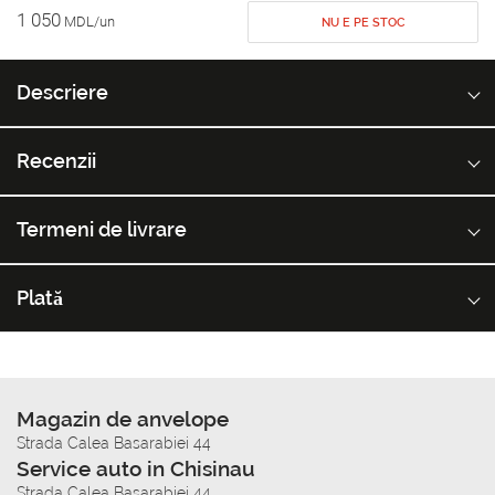
1 050
MDL/un
NU E PE STOC
Descriere
Recenzii
Termeni de livrare
Plată
Magazin de anvelope
Strada Calea Basarabiei 44
Service auto in Chisinau
Strada Calea Basarabiei 44