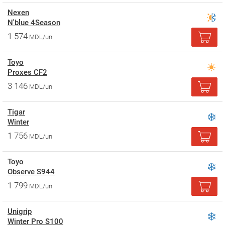
Nexen
N'blue 4Season
1 574
MDL/un
Toyo
Proxes CF2
3 146
MDL/un
Tigar
Winter
1 756
MDL/un
Toyo
Observe S944
1 799
MDL/un
Unigrip
Winter Pro S100