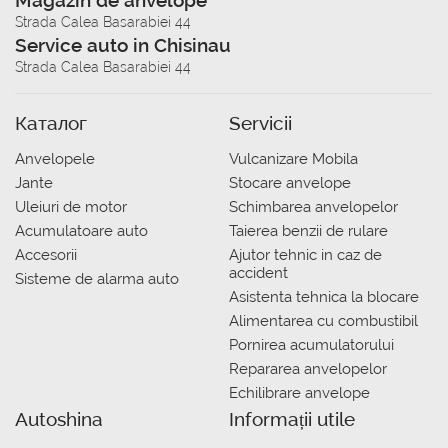
Magazin de anvelope
Strada Calea Basarabiei 44
Service auto in Chisinau
Strada Calea Basarabiei 44
Каталог
Servicii
Anvelopele
Vulcanizare Mobila
Jante
Stocare anvelope
Uleiuri de motor
Schimbarea anvelopelor
Acumulatoare auto
Taierea benzii de rulare
Accesorii
Ajutor tehnic in caz de
accident
Sisteme de alarma auto
Asistenta tehnica la blocare
Alimentarea cu combustibil
Pornirea acumulatorului
Repararea anvelopelor
Echilibrare anvelope
Autoshina
Informații utile