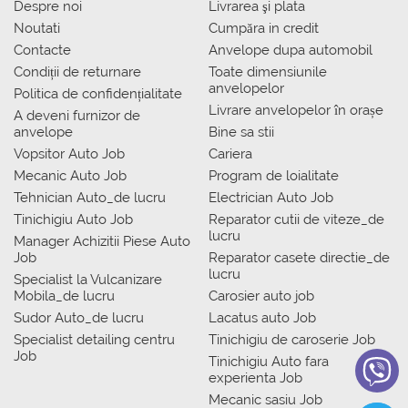
Despre noi
Livrarea şi plata
Noutati
Сumpăra in credit
Contacte
Anvelope dupa automobil
Condiții de returnare
Toate dimensiunile
anvelopelor
Politica de confidențialitate
Livrare anvelopelor în orașe
A deveni furnizor de
anvelope
Bine sa stii
Vopsitor Auto Job
Cariera
Mecanic Auto Job
Program de loialitate
Tehnician Auto_de lucru
Electrician Auto Job
Tinichigiu Auto Job
Reparator cutii de viteze_de
lucru
Manager Achizitii Piese Auto
Job
Reparator casete directie_de
lucru
Specialist la Vulcanizare
Mobila_de lucru
Carosier auto job
Sudor Auto_de lucru
Lacatus auto Job
Specialist detailing centru
Tinichigiu de caroserie Job
Job
Tinichigiu Auto fara
experienta Job
Mecanic sasiu Job