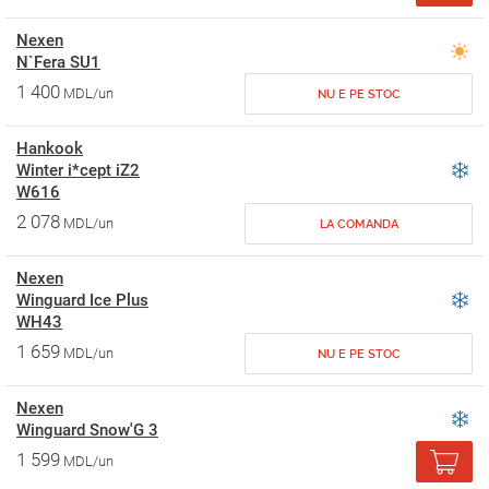
Nexen
N`Fera SU1
1 400
MDL/un
NU E PE STOC
Hankook
Winter i*cept iZ2
W616
2 078
MDL/un
LA COMANDA
Nexen
Winguard Ice Plus
WH43
1 659
MDL/un
NU E PE STOC
Nexen
Winguard Snow'G 3
1 599
MDL/un