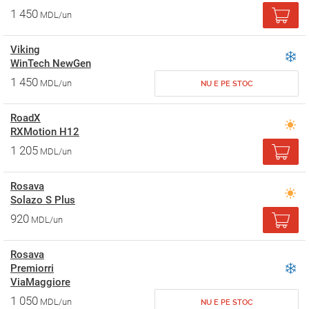
1 450
MDL/un
Viking
WinTech NewGen
1 450
MDL/un
NU E PE STOC
RoadX
RXMotion H12
1 205
MDL/un
Rosava
Solazo S Plus
920
MDL/un
Rosava
Premiorri
ViaMaggiore
1 050
MDL/un
NU E PE STOC