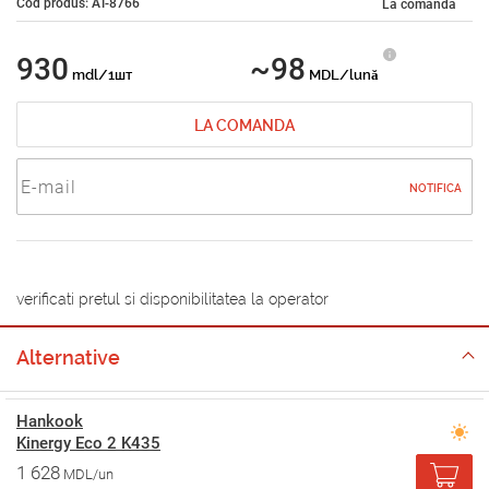
Cod produs: AT-8766
La comandă
930
~98
mdl/1шт
MDL/lună
LA COMANDA
NOTIFICA
verificati pretul si disponibilitatea la operator
Alternative
Hankook
Kinergy Eco 2 K435
1 628
MDL/un