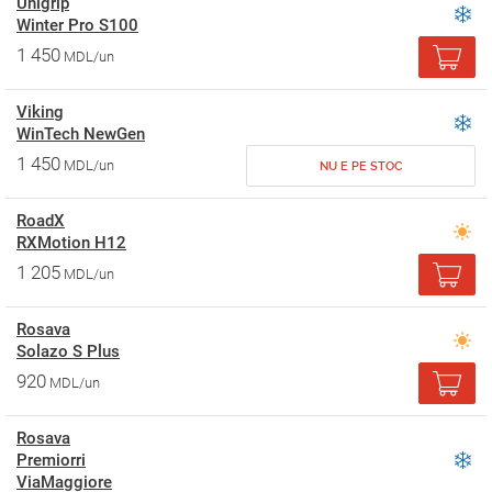
Unigrip
Winter Pro S100
1 450
MDL/un
Viking
WinTech NewGen
1 450
MDL/un
NU E PE STOC
RoadX
RXMotion H12
1 205
MDL/un
Rosava
Solazo S Plus
920
MDL/un
Rosava
Premiorri
ViaMaggiore