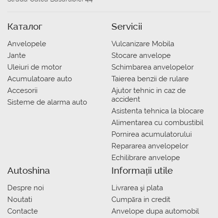
Каталог
Servicii
Anvelopele
Vulcanizare Mobila
Jante
Stocare anvelope
Uleiuri de motor
Schimbarea anvelopelor
Acumulatoare auto
Taierea benzii de rulare
Accesorii
Ajutor tehnic in caz de
accident
Sisteme de alarma auto
Asistenta tehnica la blocare
Alimentarea cu combustibil
Pornirea acumulatorului
Repararea anvelopelor
Echilibrare anvelope
Autoshina
Informații utile
Despre noi
Livrarea şi plata
Noutati
Сumpăra in credit
Contacte
Anvelope dupa automobil