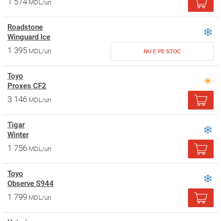
1 574
MDL/un
Roadstone
Winguard Ice
1 395
MDL/un
NU E PE STOC
Toyo
Proxes CF2
3 146
MDL/un
Tigar
Winter
1 756
MDL/un
Toyo
Observe S944
1 799
MDL/un