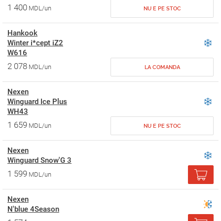
1 400
MDL/un
NU E PE STOC
Hankook
Winter i*cept iZ2
W616
2 078
MDL/un
LA COMANDA
Nexen
Winguard Ice Plus
WH43
1 659
MDL/un
NU E PE STOC
Nexen
Winguard Snow'G 3
1 599
MDL/un
Nexen
N'blue 4Season