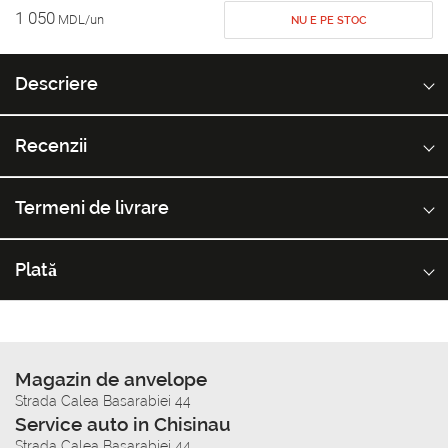
1 050
MDL/un
NU E PE STOC
Descriere
Recenzii
Termeni de livrare
Plată
Magazin de anvelope
Strada Calea Basarabiei 44
Service auto in Chisinau
Strada Calea Basarabiei 44