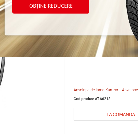
Kumho
OBȚINE REDUCERE
KW17 
93V
Anvelope de iarna Kumho
Anvelope
Cod produs: AT-66213
LA COMANDA