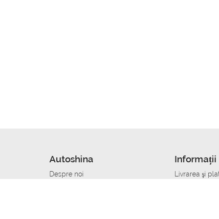
Autoshina
Informații 
Despre noi
Livrarea şi pla
Noutati
Сumpăra in cr
r
Cariera
Anvelope dup
Contacte
Toate dimensi
accident
Condiții de returnare
Livrare anvelo