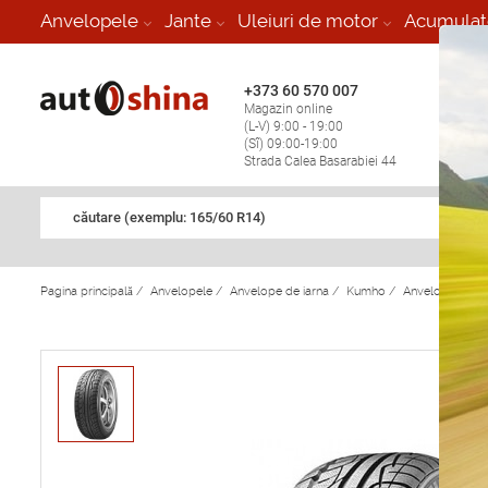
-
Anvelopele
Jante
Uleiuri de motor
Acumulat
+373 60 570 007
+373 
Magazin online
Vulcan
(L-V) 9:00 - 19:00
stop în
(Sî) 09:00-19:00
Strada Calea Basarabiei 44
căutare (exemplu: 165/60 R14)
Pagina principală
/
Anvelopele
/
Anvelope de iarna
/
Kumho
/
Anvelope de i