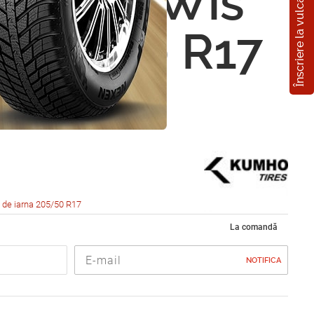
Înscriere la vulcanizare
 I Zen Wis
205/50 R17
 de iarna 205/50 R17
La comandă
NOTIFICA