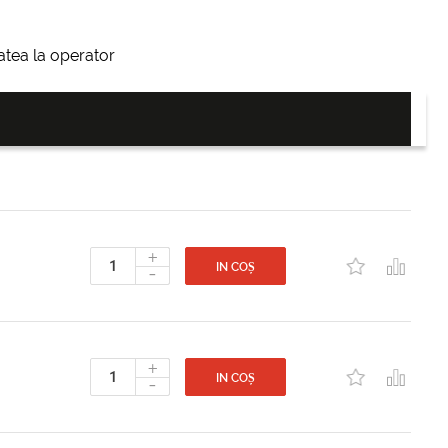
itatea la operator
+
-
IN COȘ
+
-
IN COȘ