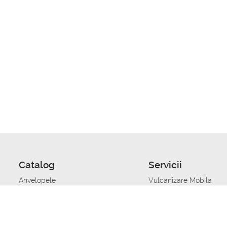
Catalog
Servicii
Anvelopele
Vulcanizare Mobila
Jante
Stocare anvelope
Uleiuri de motor
Schimbarea anvelopelo
Acumulatoare auto
Taierea benzii de rulare
Accesorii
Ajutor tehnic in caz de 