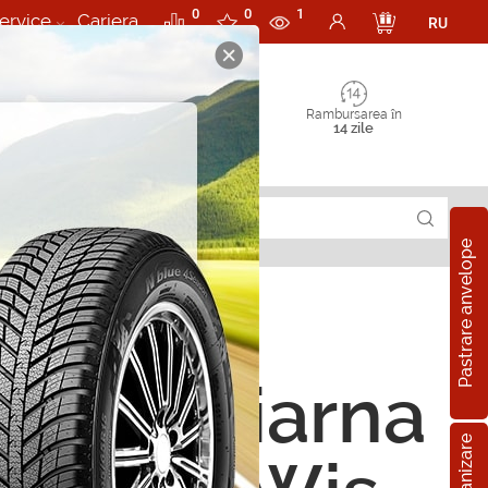
0
0
1
ervice
Cariera
RU
Rambursarea în
14 zile
Pastrare anvelope
ope de iarna