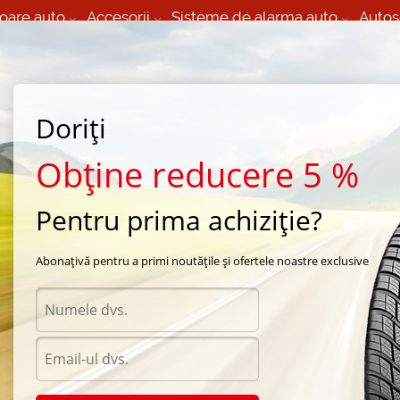
oare auto
Accesorii
Sisteme de alarma auto
Autos
60 066 000
+373 60 608 000
izare Mobila 24/7 non
Service auto in Chisinau
 toate regiunile
(L-V) 9:00 - 19:00
Doriți
(Sî) 09:00-19:00
Strada Calea Basarabiei 44
Obține reducere 5 %
Pentru prima achiziție?
arna Kumho
/
I Zen Wis KW17
/
Kumho I Zen Wis KW17 205/50 R17 93V
Abonațivă pentru a primi noutățile și ofertele noastre exclusive
Anvel