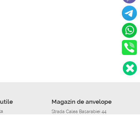
utile
Magazin de anvelope
ta
Strada Calea Basarabiei 44
edit
Service auto in Chisinau
a automobil
unile anvelopelor
Strada Calea Basarabiei 44
pelor în orașe