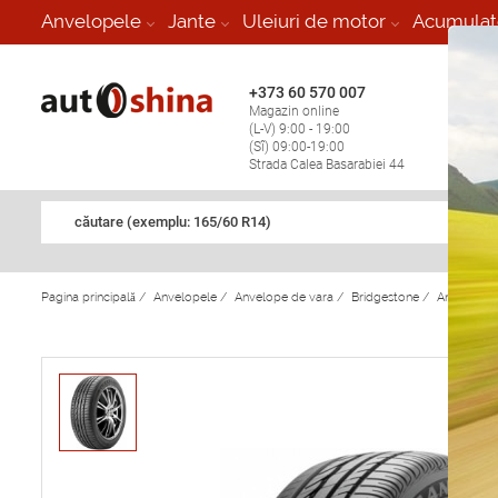
-
Anvelopele
Jante
Uleiuri de motor
Acumulat
+373 60 570 007
+373 
Magazin online
Vulcan
(L-V) 9:00 - 19:00
stop în
(Sî) 09:00-19:00
Strada Calea Basarabiei 44
căutare (exemplu: 165/60 R14)
Pagina principală
/
Anvelopele
/
Anvelope de vara
/
Bridgestone
/
Anvelope 