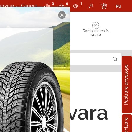
0
0
1
ervice
Cariera
RU
Rambursarea în
14 zile
Pastrare anvelope
ope de vara