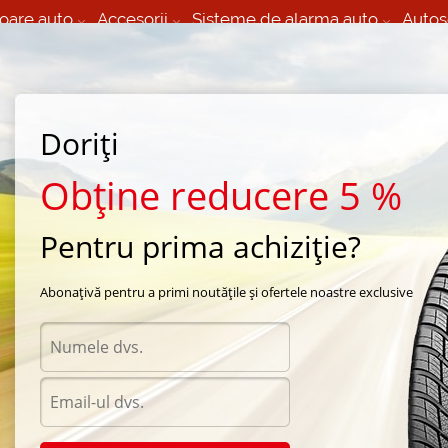
oare auto
Accesorii
Sisteme de alarma auto
Autos
60 066 000
+373 60 608 000
izare Mobila 24/7 non
Service auto in Chisinau
 toate regiunile
(L-V) 9:00 - 19:00
Doriți
(Sî) 09:00-19:00
Strada Calea Basarabiei 44
Obține reducere 5 %
Pentru prima achiziție?
de vara Bridgestone
/
Turanza ER300
/
Bridgestone Turanza ER 300 205/50 R16 87H
Abonațivă pentru a primi noutățile și ofertele noastre exclusive
Anvel