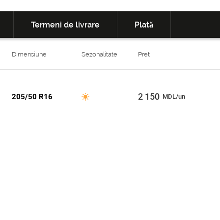
Termeni de livrare
Plată
Dimensiune
Sezonalitate
Pret
2 150
205/50 R16
MDL/un