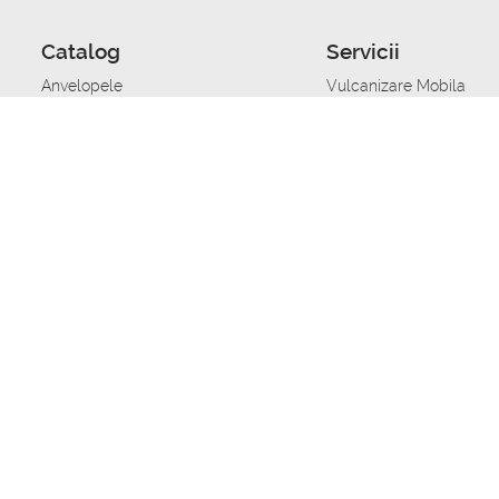
Catalog
Servicii
Anvelopele
Vulcanizare Mobila
Jante
Stocare anvelope
Uleiuri de motor
Schimbarea anvelopelo
Acumulatoare auto
Taierea benzii de rulare
Accesorii
Ajutor tehnic in caz de 
Sisteme de alarma auto
Asistenta tehnica la blo
Alimentarea cu combust
Pornirea acumulatorului
Repararea anvelopelor
Echilibrare anvelope