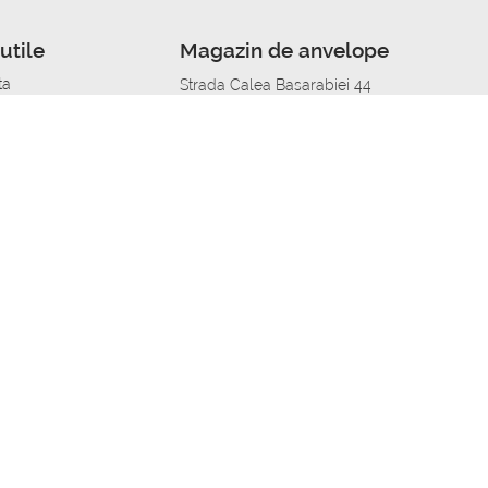
utile
Magazin de anvelope
ta
Strada Calea Basarabiei 44
edit
Service auto in Chisinau
a automobil
unile anvelopelor
Strada Calea Basarabiei 44
pelor în orașe
alitate
Aplicația Autoshina de pe telefon
itii Piese Auto Job
 Vulcanizare Mobila_de
 lucru
ailing centru Job
caroserie Job
o fara experienta Job
u Job