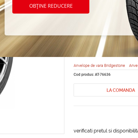
Bridg
OBȚINE REDUCERE
Turan
205/5
Anvelope de vara Bridgestone
Anve
Cod produs: AT-76636
LA COMANDA
verificati pretul si disponibil