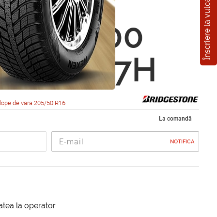
Înscriere la vulcanizare
estone
za ER 300
0 R16 87H
lope de vara 205/50 R16
La comandă
NOTIFICA
itatea la operator