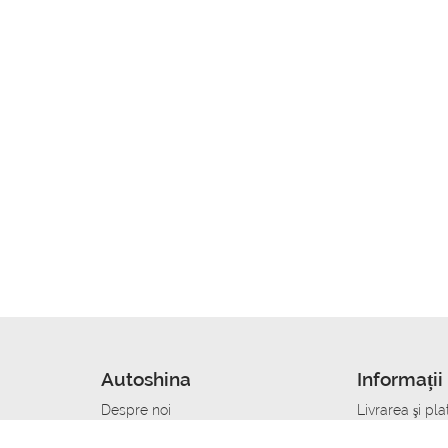
Autoshina
Informații 
Despre noi
Livrarea şi pla
Noutati
Сumpăra in cr