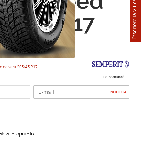
Înscriere la vulcanizare
rit Speed
05/45 R17
e de vara 205/45 R17
La comandă
NOTIFICA
itatea la operator