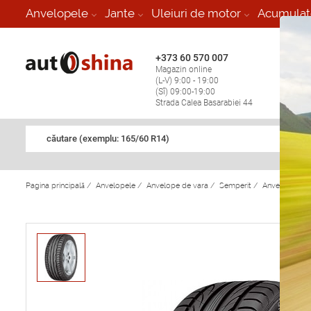
-
Anvelopele
Jante
Uleiuri de motor
Acumulat
+373 60 570 007
+373 
Magazin online
Vulcan
(L-V) 9:00 - 19:00
stop în
(Sî) 09:00-19:00
Strada Calea Basarabiei 44
căutare (exemplu: 165/60 R14)
Pagina principală
/
Anvelopele
/
Anvelope de vara
/
Semperit
/
Anvelope de 