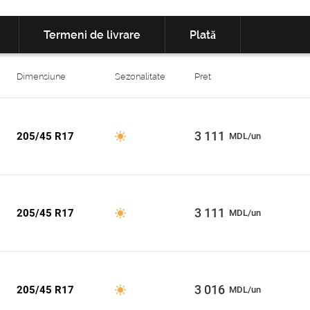
Termeni de livrare
Plată
Dimensiune
Sezonalitate
Pret
3 111
205/45 R17
MDL/un
3 111
205/45 R17
MDL/un
3 016
205/45 R17
MDL/un