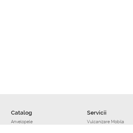
Catalog
Servicii
Anvelopele
Vulcanizare Mobila
Jante
Stocare anvelope