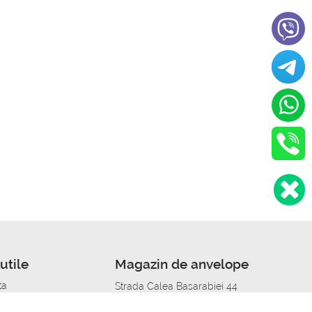
utile
Magazin de anvelope
ta
Strada Calea Basarabiei 44
edit
Service auto in Chisinau