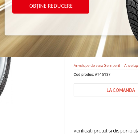
Sempe
OBȚINE REDUCERE
Life 2
88V
Anvelope de vara Semperit
Anvelop
Cod produs: AT-15137
LA COMANDA
verificati pretul si disponibil