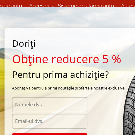
oare auto
Accesorii
Sisteme de alarma auto
Autos
60 066 000
+373 60 608 000
izare Mobila 24/7 non
Service auto in Chisinau
 toate regiunile
(L-V) 9:00 - 19:00
Doriți
(Sî) 09:00-19:00
Strada Calea Basarabiei 44
Obține reducere 5 %
Pentru prima achiziție?
vara Semperit
/
Speed Life
/
Semperit Speed Life 205/45 R17 88V
Abonațivă pentru a primi noutățile și ofertele noastre exclusive
Anvel