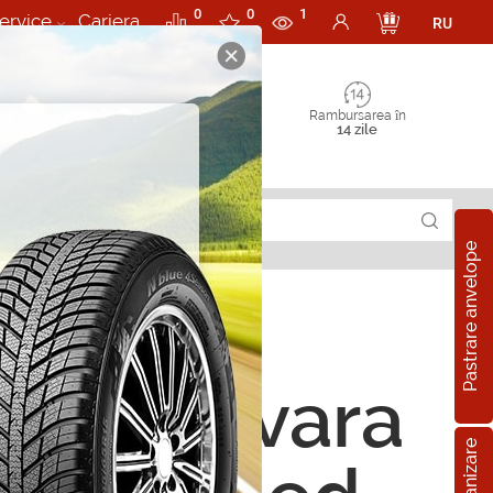
0
0
1
ervice
Cariera
RU
Rambursarea în
14 zile
Pastrare anvelope
ope de vara